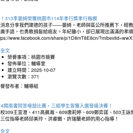
！313李晏綺榮獲桃園市114年孝行獎孝行楷模
好消息分享我們建德的孩子——晏綺，老師與區公所推薦下，經教
推廣手語，也勇敢捐髮給癌友。年紀雖小，卻已展現出滿滿的孝
ttps://www.facebook.com/share/p/1D8mT8E8cn/?mibextid=wwXI
詳全文
榮譽事項：桃園市競賽
發佈單位：輔導室
建立時間：2025-10-07
瀏覽次數：371
榮譽發布者：輔導組
114閩南書院答喙鼓比賽，三組學生皆獲入選晉級決賽！
校309王宣澄、411高晨瀚、609唐莉婷、609鄭弈莛、503
謝三位指導老師邱美玲、洪睿鍲、許瑞蘭老師的用心指導！
詳全文