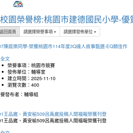
校園榮譽榜:桃園市建德國民小學-優
返回首頁
請選擇榮譽事項
請選擇發佈單位
07陳庭樂同學-榮獲桃園市114年度3Q達人故事甄選-EQ類佳作
詳全文
榮譽事項：桃園市競賽
發佈單位：輔導室
建立時間：2025-11-10
瀏覽次數：400
榮譽發布者：輔導組
01王品崴、黃安榆509呂禹崴投稿人間福報榮獲刊登
01王品崴、黃安榆509呂禹崴投稿人間福報榮獲刊登
詳全文