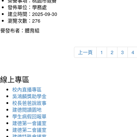
榮譽事項：桃園市競賽
發佈單位：學務處
建立時間：2025-09-30
瀏覽次數：276
榮譽發布者：體育組
上一頁
1
2
3
4
線上專區
校內直播專區
吳鴻麟獎助學金
校長爸爸說故事
建德閱讀園地
學生病假回報單
建德第一會議室
建德第二會議室
建德特殊會議室