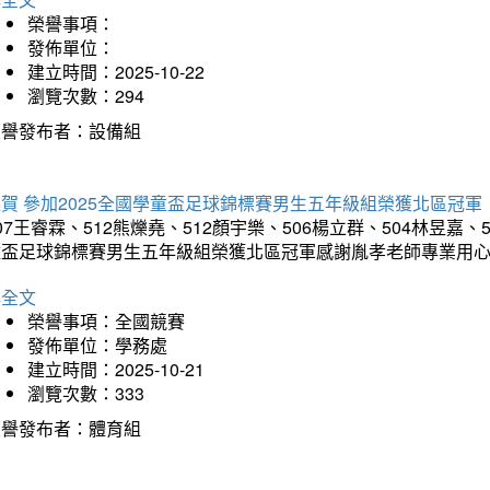
榮譽事項：
發佈單位：
建立時間：2025-10-22
瀏覽次數：294
榮譽發布者：設備組
賀 參加2025全國學童盃足球錦標賽男生五年級組榮獲北區冠軍
07王睿霖、512熊爍堯、512顏宇樂、506楊立群、504林昱嘉、
童盃足球錦標賽男生五年級組榮獲北區冠軍感謝胤孝老師專業用
詳全文
榮譽事項：全國競賽
發佈單位：學務處
建立時間：2025-10-21
瀏覽次數：333
榮譽發布者：體育組