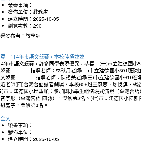
榮譽事項：
發佈單位：教務處
建立時間：2025-10-05
瀏覽次數：290
榮譽發布者：教學組
賀！114年市語文競賽，本校佳績連連！
14年市語文競賽，許多同學表現優異，恭喜！(一)市立建德國小
文競賽！！！！指導老師：林秋月老師(二)市立建德國小301班
語文競賽！！！！指導老師：陳禧美老師(三)市立建德國小610
琇媚老師(四)台灣台語讀者劇場，本校609班王苡慈、廖悅淇、
(五)市立建德國小邱垂順：參加國小學生組情境式演說（臺灣台語
音字形（臺灣客語-四縣），榮獲第2名。(七)市立建德國小陳
會組寫字，榮獲第3名。
詳全文
榮譽事項：
發佈單位：
建立時間：2025-10-05