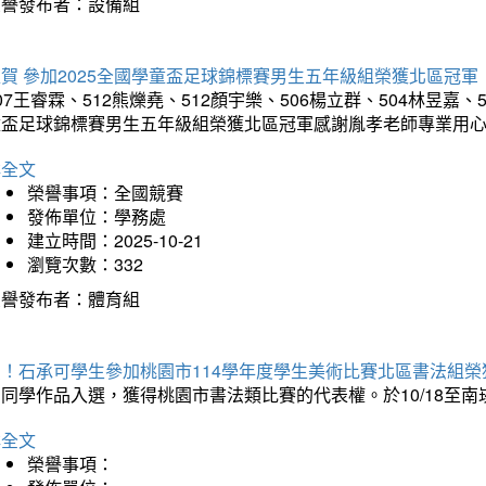
榮譽發布者：設備組
賀 參加2025全國學童盃足球錦標賽男生五年級組榮獲北區冠軍
07王睿霖、512熊爍堯、512顏宇樂、506楊立群、504林昱嘉、
童盃足球錦標賽男生五年級組榮獲北區冠軍感謝胤孝老師專業用
詳全文
榮譽事項：全國競賽
發佈單位：學務處
建立時間：2025-10-21
瀏覽次數：332
榮譽發布者：體育組
賀！石承可學生參加桃園市114學年度學生美術比賽北區書法組榮
石同學作品入選，獲得桃園市書法類比賽的代表權。於10/18至
詳全文
榮譽事項：