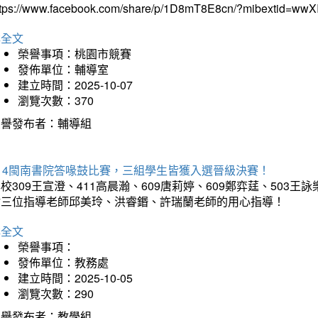
ttps://www.facebook.com/share/p/1D8mT8E8cn/?mibextid=wwXI
詳全文
榮譽事項：桃園市競賽
發佈單位：輔導室
建立時間：2025-10-07
瀏覽次數：370
榮譽發布者：輔導組
114閩南書院答喙鼓比賽，三組學生皆獲入選晉級決賽！
校309王宣澄、411高晨瀚、609唐莉婷、609鄭弈莛、503
謝三位指導老師邱美玲、洪睿鍲、許瑞蘭老師的用心指導！
詳全文
榮譽事項：
發佈單位：教務處
建立時間：2025-10-05
瀏覽次數：290
榮譽發布者：教學組