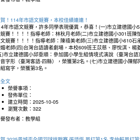
賀！114年市語文競賽，本校佳績連連！
14年市語文競賽，許多同學表現優異，恭喜！(一)市立建德國小
文競賽！！！！指導老師：林秋月老師(二)市立建德國小301班
語文競賽！！！！指導老師：陳禧美老師(三)市立建德國小610
琇媚老師(四)台灣台語讀者劇場，本校609班王苡慈、廖悅淇、
(五)市立建德國小邱垂順：參加國小學生組情境式演說（臺灣台語
音字形（臺灣客語-四縣），榮獲第2名。(七)市立建德國小陳
會組寫字，榮獲第3名。
詳全文
榮譽事項：
發佈單位：
建立時間：2025-10-05
瀏覽次數：322
榮譽發布者：教學組
賀 2025風城盃全國羽球挑戰賽 張語恆 單打第1名 李仲軒單打第