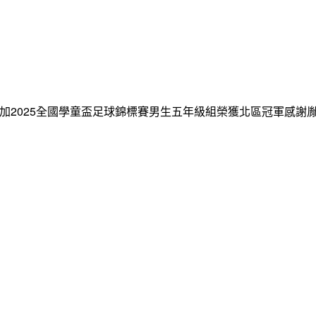
郭乙杰參加2025全國學童盃足球錦標賽男生五年級組榮獲北區冠軍感謝