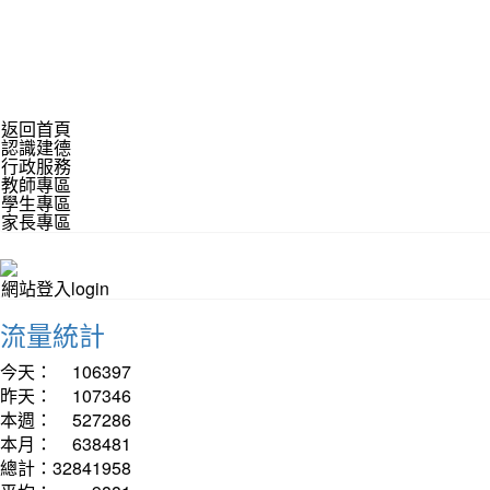
返回首頁
認識建德
行政服務
教師專區
學生專區
家長專區
網站登入login
流量統計
今天：
106397
昨天：
107346
本週：
527286
本月：
638481
總計：
32841958