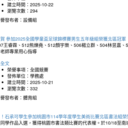
建立時間：2025-10-22
瀏覽次數：294
榮譽發布者：設備組
賀 參加2025全國學童盃足球錦標賽男生五年級組榮獲北區冠軍
07王睿霖、512熊爍堯、512顏宇樂、506楊立群、504林昱
孝老師專業用心指導
詳全文
榮譽事項：全國競賽
發佈單位：學務處
建立時間：2025-10-21
瀏覽次數：332
榮譽發布者：體育組
賀！石承可學生參加桃園市114學年度學生美術比賽北區書法組榮
石同學作品入選，獲得桃園市書法類比賽的代表權。於10/18至