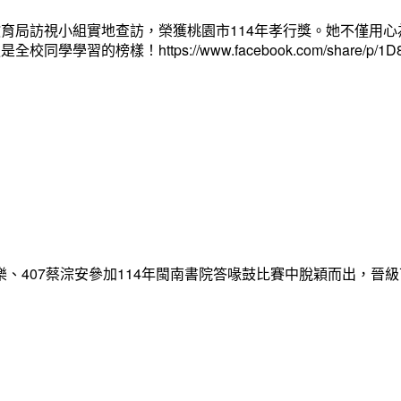
育局訪視小組實地查訪，榮獲桃園市114年孝行獎。她不僅用
ttps://www.facebook.com/share/p/1D8mT8E8
3王詠樂、407蔡淙安參加114年閩南書院答喙鼓比賽中脫穎而出