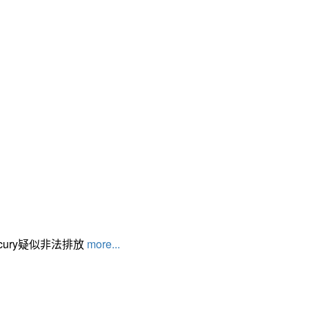
cury疑似非法排放
more...