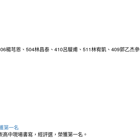
嘉、506楊芎恩、504林昌泰、410呂駿甫、511林宥凱、409
獲第一名
南崁高中現場書寫，經評選，榮獲第一名。