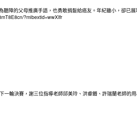
心為聽障的父母推廣手語，也勇敢捐髮給癌友。年紀雖小，卻已展
cn/?mibextid=wwXIfr
，晉級下一輪決賽，謝三位指導老師邱美玲、洪睿鍲、許瑞蘭老師的用