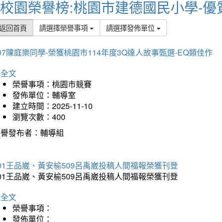
校園榮譽榜:桃園市建德國民小學-優
返回首頁
請選擇榮譽事項
請選擇發佈單位
07陳庭樂同學-榮獲桃園市114年度3Q達人故事甄選-EQ類佳作
詳全文
榮譽事項：桃園市競賽
發佈單位：輔導室
建立時間：2025-11-10
瀏覽次數：400
榮譽發布者：輔導組
01王品崴、黃安榆509呂禹崴投稿人間福報榮獲刊登
01王品崴、黃安榆509呂禹崴投稿人間福報榮獲刊登
詳全文
榮譽事項：
發佈單位：