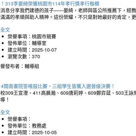
！313李晏綺榮獲桃園市114年孝行獎孝行楷模
好消息分享我們建德的孩子——晏綺，老師與區公所推薦下，經教
滿滿的孝順與助人精神。這份榮耀，不只是對她最好的肯定，更是全校同學學習的榜樣！h
詳全文
榮譽事項：桃園市競賽
發佈單位：輔導室
建立時間：2025-10-07
瀏覽次數：370
榮譽發布者：輔導組
114閩南書院答喙鼓比賽，三組學生皆獲入選晉級決賽！
校309王宣澄、411高晨瀚、609唐莉婷、609鄭弈莛、50
指導！
詳全文
榮譽事項：
發佈單位：教務處
建立時間：2025-10-05