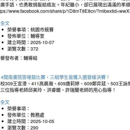
推廣手語，也勇敢捐髮給癌友。年紀雖小，卻已展現出滿滿的孝
ttps://www.facebook.com/share/p/1D8mT8E8cn/?mibextid=wwXI
詳全文
榮譽事項：桃園市競賽
發佈單位：輔導室
建立時間：2025-10-07
瀏覽次數：372
榮譽發布者：輔導組
114閩南書院答喙鼓比賽，三組學生皆獲入選晉級決賽！
校309王宣澄、411高晨瀚、609唐莉婷、609鄭弈莛、503
謝三位指導老師邱美玲、洪睿鍲、許瑞蘭老師的用心指導！
詳全文
榮譽事項：
發佈單位：教務處
建立時間：2025-10-05
瀏覽次數：290