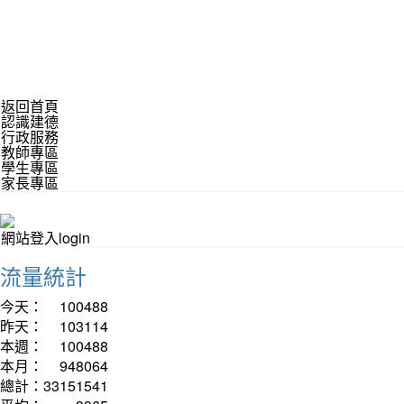
返回首頁
認識建德
行政服務
教師專區
學生專區
家長專區
網站登入login
流量統計
今天：
100488
昨天：
103114
本週：
100488
本月：
948064
總計：
33151541