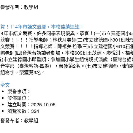
榮譽發布者：教學組
賀！114年市語文競賽，本校佳績連連！
14年市語文競賽，許多同學表現優異，恭喜！(一)市立建德國小
文競賽！！！！指導老師：林秋月老師(二)市立建德國小301班
語文競賽！！！！指導老師：陳禧美老師(三)市立建德國小610
琇媚老師(四)台灣台語讀者劇場，本校609班王苡慈、廖悅淇、
(五)市立建德國小邱垂順：參加國小學生組情境式演說（臺灣台語
音字形（臺灣客語-四縣），榮獲第2名。(七)市立建德國小陳
會組寫字，榮獲第3名。
詳全文
榮譽事項：
發佈單位：
建立時間：2025-10-05
瀏覽次數：324
榮譽發布者：教學組