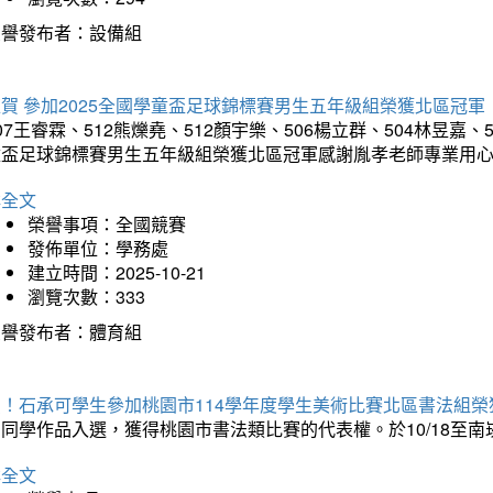
榮譽發布者：設備組
賀 參加2025全國學童盃足球錦標賽男生五年級組榮獲北區冠軍
07王睿霖、512熊爍堯、512顏宇樂、506楊立群、504林昱嘉、
童盃足球錦標賽男生五年級組榮獲北區冠軍感謝胤孝老師專業用
詳全文
榮譽事項：全國競賽
發佈單位：學務處
建立時間：2025-10-21
瀏覽次數：333
榮譽發布者：體育組
賀！石承可學生參加桃園市114學年度學生美術比賽北區書法組榮
石同學作品入選，獲得桃園市書法類比賽的代表權。於10/18至
詳全文