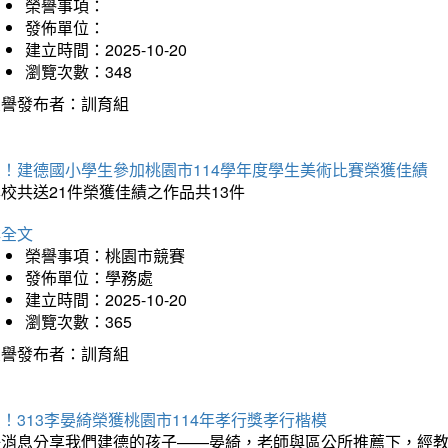
榮譽事項：
發佈單位：
建立時間：2025-10-20
瀏覽次數：348
榮譽發布者：訓育組
賀！建德國小學生參加桃園市114學年度學生美術比賽榮獲佳績
校共送21件榮獲佳績之作品共13件
詳全文
榮譽事項：桃園市競賽
發佈單位：學務處
建立時間：2025-10-20
瀏覽次數：365
榮譽發布者：訓育組
！313李晏綺榮獲桃園市114年孝行獎孝行楷模
好消息分享我們建德的孩子——晏綺，老師與區公所推薦下，經教