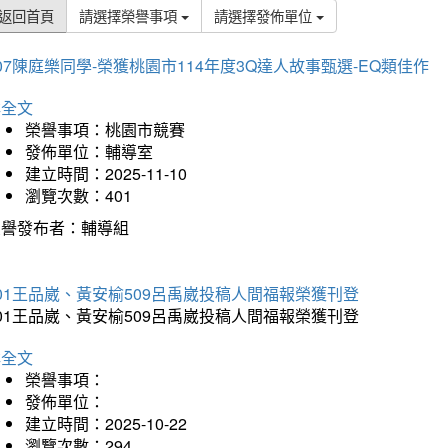
返回首頁
請選擇榮譽事項
請選擇發佈單位
07陳庭樂同學-榮獲桃園市114年度3Q達人故事甄選-EQ類佳作
詳全文
榮譽事項：桃園市競賽
發佈單位：輔導室
建立時間：2025-11-10
瀏覽次數：401
榮譽發布者：輔導組
01王品崴、黃安榆509呂禹崴投稿人間福報榮獲刊登
01王品崴、黃安榆509呂禹崴投稿人間福報榮獲刊登
詳全文
榮譽事項：
發佈單位：
建立時間：2025-10-22
瀏覽次數：294