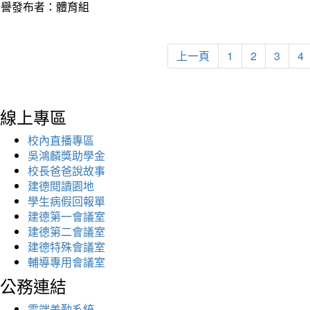
榮譽發布者：體育組
上一頁
1
2
3
4
線上專區
校內直播專區
吳鴻麟獎助學金
校長爸爸說故事
建德閱讀園地
學生病假回報單
建德第一會議室
建德第二會議室
建德特殊會議室
輔導專用會議室
公務連結
雲端差勤系統