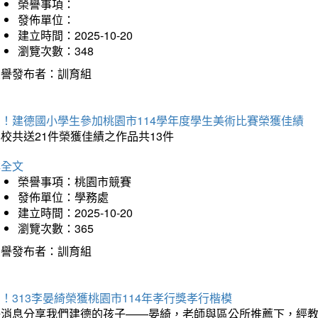
榮譽事項：
發佈單位：
建立時間：2025-10-20
瀏覽次數：348
榮譽發布者：訓育組
賀！建德國小學生參加桃園市114學年度學生美術比賽榮獲佳績
校共送21件榮獲佳績之作品共13件
詳全文
榮譽事項：桃園市競賽
發佈單位：學務處
建立時間：2025-10-20
瀏覽次數：365
榮譽發布者：訓育組
！313李晏綺榮獲桃園市114年孝行獎孝行楷模
好消息分享我們建德的孩子——晏綺，老師與區公所推薦下，經教