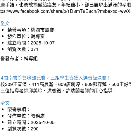
推廣手語，也勇敢捐髮給癌友。年紀雖小，卻已展現出滿滿的孝
ttps://www.facebook.com/share/p/1D8mT8E8cn/?mibextid=wwXI
詳全文
榮譽事項：桃園市競賽
發佈單位：輔導室
建立時間：2025-10-07
瀏覽次數：371
榮譽發布者：輔導組
114閩南書院答喙鼓比賽，三組學生皆獲入選晉級決賽！
校309王宣澄、411高晨瀚、609唐莉婷、609鄭弈莛、503
謝三位指導老師邱美玲、洪睿鍲、許瑞蘭老師的用心指導！
詳全文
榮譽事項：
發佈單位：教務處
建立時間：2025-10-05
瀏覽次數：290