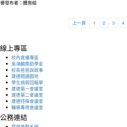
榮譽發布者：體育組
上一頁
1
2
3
4
線上專區
校內直播專區
吳鴻麟獎助學金
校長爸爸說故事
建德閱讀園地
學生病假回報單
建德第一會議室
建德第二會議室
建德特殊會議室
輔導專用會議室
公務連結
雲端差勤系統