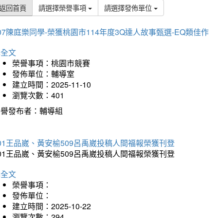
返回首頁
請選擇榮譽事項
請選擇發佈單位
07陳庭樂同學-榮獲桃園市114年度3Q達人故事甄選-EQ類佳作
詳全文
榮譽事項：桃園市競賽
發佈單位：輔導室
建立時間：2025-11-10
瀏覽次數：401
榮譽發布者：輔導組
01王品崴、黃安榆509呂禹崴投稿人間福報榮獲刊登
01王品崴、黃安榆509呂禹崴投稿人間福報榮獲刊登
詳全文
榮譽事項：
發佈單位：
建立時間：2025-10-22
瀏覽次數：294