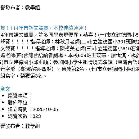
榮譽發布者：教學組
賀！114年市語文競賽，本校佳績連連！
14年市語文競賽，許多同學表現優異，恭喜！(一)市立建德國小
文競賽！！！！指導老師：林秋月老師(二)市立建德國小301班
語文競賽！！！！指導老師：陳禧美老師(三)市立建德國小610
琇媚老師(四)台灣台語讀者劇場，本校609班王苡慈、廖悅淇、
(五)市立建德國小邱垂順：參加國小學生組情境式演說（臺灣台語
音字形（臺灣客語-四縣），榮獲第2名。(七)市立建德國小陳
會組寫字，榮獲第3名。
詳全文
榮譽事項：
發佈單位：
建立時間：2025-10-05
瀏覽次數：323
榮譽發布者：教學組