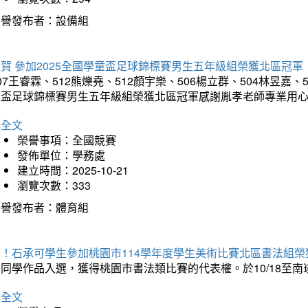
榮譽發布者：設備組
賀 參加2025全國學童盃足球錦標賽男生五年級組榮獲北區冠軍
07王睿霖、512熊爍堯、512顏宇樂、506楊立群、504林昱嘉、
童盃足球錦標賽男生五年級組榮獲北區冠軍感謝胤孝老師專業用
詳全文
榮譽事項：全國競賽
發佈單位：學務處
建立時間：2025-10-21
瀏覽次數：333
榮譽發布者：體育組
賀！石承可學生參加桃園市114學年度學生美術比賽北區書法組榮
石同學作品入選，獲得桃園市書法類比賽的代表權。於10/18至
詳全文