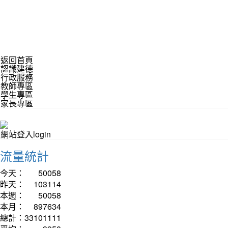
返回首頁
認識建德
行政服務
教師專區
學生專區
家長專區
網站登入login
流量統計
今天：
50058
昨天：
103114
本週：
50058
本月：
897634
總計：
33101111