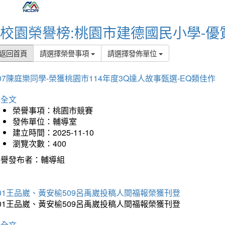
校園榮譽榜:桃園市建德國民小學-優
返回首頁
請選擇榮譽事項
請選擇發佈單位
07陳庭樂同學-榮獲桃園市114年度3Q達人故事甄選-EQ類佳作
詳全文
榮譽事項：桃園市競賽
發佈單位：輔導室
建立時間：2025-11-10
瀏覽次數：400
榮譽發布者：輔導組
01王品崴、黃安榆509呂禹崴投稿人間福報榮獲刊登
01王品崴、黃安榆509呂禹崴投稿人間福報榮獲刊登
詳全文