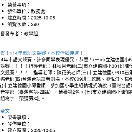
榮譽事項：
發佈單位：教務處
建立時間：2025-10-05
瀏覽次數：290
榮譽發布者：教學組
賀！114年市語文競賽，本校佳績連連！
14年市語文競賽，許多同學表現優異，恭喜！(一)市立建德國小
文競賽！！！！指導老師：林秋月老師(二)市立建德國小301班
語文競賽！！！！指導老師：陳禧美老師(三)市立建德國小610
琇媚老師(四)台灣台語讀者劇場，本校609班王苡慈、廖悅淇、
(五)市立建德國小邱垂順：參加國小學生組情境式演說（臺灣台語
音字形（臺灣客語-四縣），榮獲第2名。(七)市立建德國小陳
會組寫字，榮獲第3名。
詳全文
榮譽事項：
發佈單位：
建立時間：2025-10-05