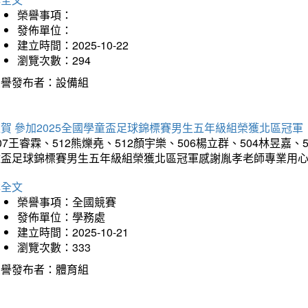
榮譽事項：
發佈單位：
建立時間：2025-10-22
瀏覽次數：294
榮譽發布者：設備組
賀 參加2025全國學童盃足球錦標賽男生五年級組榮獲北區冠軍
07王睿霖、512熊爍堯、512顏宇樂、506楊立群、504林昱嘉、
童盃足球錦標賽男生五年級組榮獲北區冠軍感謝胤孝老師專業用
詳全文
榮譽事項：全國競賽
發佈單位：學務處
建立時間：2025-10-21
瀏覽次數：333
榮譽發布者：體育組