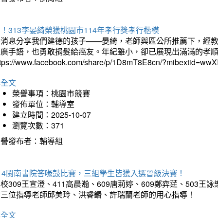
！313李晏綺榮獲桃園市114年孝行獎孝行楷模
好消息分享我們建德的孩子——晏綺，老師與區公所推薦下，經教
推廣手語，也勇敢捐髮給癌友。年紀雖小，卻已展現出滿滿的孝
ttps://www.facebook.com/share/p/1D8mT8E8cn/?mibextid=wwXI
詳全文
榮譽事項：桃園市競賽
發佈單位：輔導室
建立時間：2025-10-07
瀏覽次數：371
榮譽發布者：輔導組
114閩南書院答喙鼓比賽，三組學生皆獲入選晉級決賽！
校309王宣澄、411高晨瀚、609唐莉婷、609鄭弈莛、503
謝三位指導老師邱美玲、洪睿鍲、許瑞蘭老師的用心指導！
詳全文