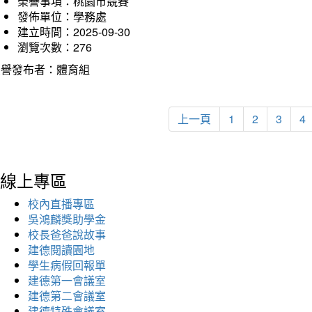
榮譽事項：桃園市競賽
發佈單位：學務處
建立時間：2025-09-30
瀏覽次數：276
榮譽發布者：體育組
上一頁
1
2
3
4
線上專區
校內直播專區
吳鴻麟獎助學金
校長爸爸說故事
建德閱讀園地
學生病假回報單
建德第一會議室
建德第二會議室
建德特殊會議室