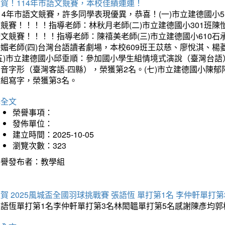
賀！114年市語文競賽，本校佳績連連！
14年市語文競賽，許多同學表現優異，恭喜！(一)市立建德國小
文競賽！！！！指導老師：林秋月老師(二)市立建德國小301班
語文競賽！！！！指導老師：陳禧美老師(三)市立建德國小610
琇媚老師(四)台灣台語讀者劇場，本校609班王苡慈、廖悅淇、
(五)市立建德國小邱垂順：參加國小學生組情境式演說（臺灣台語
音字形（臺灣客語-四縣），榮獲第2名。(七)市立建德國小陳
會組寫字，榮獲第3名。
詳全文
榮譽事項：
發佈單位：
建立時間：2025-10-05
瀏覽次數：323
榮譽發布者：教學組
賀 2025風城盃全國羽球挑戰賽 張語恆 單打第1名 李仲軒單打第
張語恆單打第1名李仲軒單打第3名林閎韞單打第5名感謝陳彥均