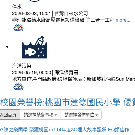
停水
2026-08-03, 10:01│台灣自來水公司
辦理龍潭給水廠高壓電氣設備檢驗 等三合一工程
more...
海洋污染
2026-05-19, 00:00│海洋保育署
地方單位\金門縣政府\環境保護局：新加坡籍油輪Sun Mer
校園榮譽榜:桃園市建德國民小學-優
返回首頁
請選擇榮譽事項
請選擇發佈單位
07陳庭樂同學-榮獲桃園市114年度3Q達人故事甄選-EQ類佳作