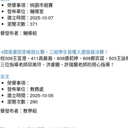
榮譽事項：桃園市競賽
發佈單位：輔導室
建立時間：2025-10-07
瀏覽次數：371
榮譽發布者：輔導組
114閩南書院答喙鼓比賽，三組學生皆獲入選晉級決賽！
校309王宣澄、411高晨瀚、609唐莉婷、609鄭弈莛、503
謝三位指導老師邱美玲、洪睿鍲、許瑞蘭老師的用心指導！
詳全文
榮譽事項：
發佈單位：教務處
建立時間：2025-10-05
瀏覽次數：290
榮譽發布者：教學組