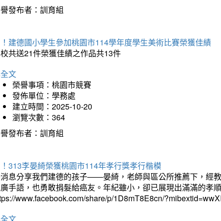
榮譽發布者：訓育組
賀！建德國小學生參加桃園市114學年度學生美術比賽榮獲佳績
校共送21件榮獲佳績之作品共13件
詳全文
榮譽事項：桃園市競賽
發佈單位：學務處
建立時間：2025-10-20
瀏覽次數：364
榮譽發布者：訓育組
！313李晏綺榮獲桃園市114年孝行獎孝行楷模
好消息分享我們建德的孩子——晏綺，老師與區公所推薦下，經教
推廣手語，也勇敢捐髮給癌友。年紀雖小，卻已展現出滿滿的孝
ttps://www.facebook.com/share/p/1D8mT8E8cn/?mibextid=wwXI
詳全文