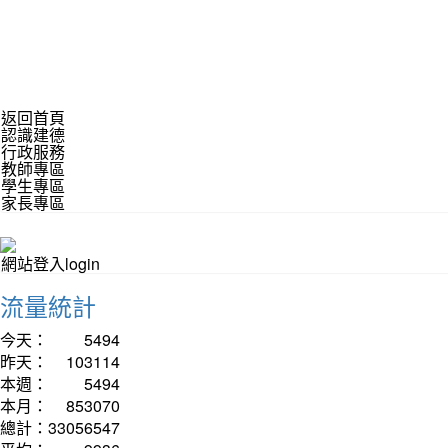
返回首頁
認識建德
行政服務
教師專區
學生專區
家長專區
網站登入login
流量統計
今天：
5494
昨天：
103114
本週：
5494
本月：
853070
總計：
33056547