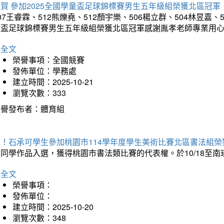
賀 參加2025全國學童盃足球錦標賽男生五年級組榮獲北區冠軍
07王睿霖、512熊爍堯、512顏宇樂、506楊立群、504林昱嘉、
童盃足球錦標賽男生五年級組榮獲北區冠軍感謝胤孝老師專業用
詳全文
榮譽事項：全國競賽
發佈單位：學務處
建立時間：2025-10-21
瀏覽次數：333
榮譽發布者：體育組
賀！石承可學生參加桃園市114學年度學生美術比賽北區書法組榮
石同學作品入選，獲得桃園市書法類比賽的代表權。於10/18至
詳全文
榮譽事項：
發佈單位：
建立時間：2025-10-20
瀏覽次數：348