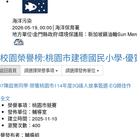
海洋污染
2026-05-19, 00:00│海洋保育署
地方單位\金門縣政府\環境保護局：新加坡籍油輪Sun Mer
校園榮譽榜:桃園市建德國民小學-優
返回首頁
請選擇榮譽事項
請選擇發佈單位
07陳庭樂同學-榮獲桃園市114年度3Q達人故事甄選-EQ類佳作
詳全文
榮譽事項：桃園市競賽
發佈單位：輔導室
建立時間：2025-11-10
瀏覽次數：400
榮譽發布者：輔導組