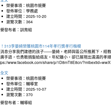
榮譽事項：桃園市競賽
發佈單位：學務處
建立時間：2025-10-20
瀏覽次數：364
榮譽發布者：訓育組
！313李晏綺榮獲桃園市114年孝行獎孝行楷模
好消息分享我們建德的孩子——晏綺，老師與區公所推薦下，經教
推廣手語，也勇敢捐髮給癌友。年紀雖小，卻已展現出滿滿的孝
ttps://www.facebook.com/share/p/1D8mT8E8cn/?mibextid=wwXI
詳全文
榮譽事項：桃園市競賽
發佈單位：輔導室
建立時間：2025-10-07
瀏覽次數：370
榮譽發布者：輔導組