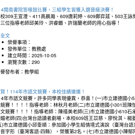
114閩南書院答喙鼓比賽，三組學生皆獲入選晉級決賽！
校309王宣澄、411高晨瀚、609唐莉婷、609鄭弈莛、503
謝三位指導老師邱美玲、洪睿鍲、許瑞蘭老師的用心指導！
詳全文
榮譽事項：
發佈單位：教務處
建立時間：2025-10-05
瀏覽次數：290
榮譽發布者：教學組
賀！114年市語文競賽，本校佳績連連！
14年市語文競賽，許多同學表現優異，恭喜！(一)市立建德國小
文競賽！！！！指導老師：林秋月老師(二)市立建德國小301班
語文競賽！！！！指導老師：陳禧美老師(三)市立建德國小610
琇媚老師(四)台灣台語讀者劇場，本校609班王苡慈、廖悅淇、
(五)市立建德國小邱垂順：參加國小學生組情境式演說（臺灣台語
音字形（臺灣客語-四縣），榮獲第2名。(七)市立建德國小陳