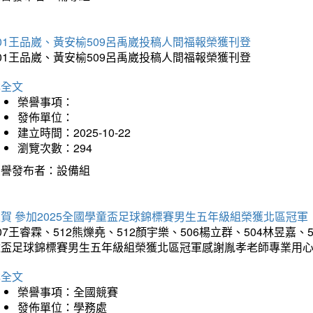
01王品崴、黃安榆509呂禹崴投稿人間福報榮獲刊登
01王品崴、黃安榆509呂禹崴投稿人間福報榮獲刊登
詳全文
榮譽事項：
發佈單位：
建立時間：2025-10-22
瀏覽次數：294
榮譽發布者：設備組
賀 參加2025全國學童盃足球錦標賽男生五年級組榮獲北區冠軍
07王睿霖、512熊爍堯、512顏宇樂、506楊立群、504林昱嘉、
童盃足球錦標賽男生五年級組榮獲北區冠軍感謝胤孝老師專業用
詳全文
榮譽事項：全國競賽
發佈單位：學務處