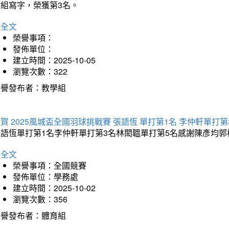
會組寫字，榮獲第3名。
詳全文
榮譽事項：
發佈單位：
建立時間：2025-10-05
瀏覽次數：322
榮譽發布者：教學組
賀 2025風城盃全國羽球挑戰賽 張語恆 單打第1名 李仲軒單打第
張語恆單打第1名李仲軒單打第3名林閎韞單打第5名感謝陳彥均
詳全文
榮譽事項：全國競賽
發佈單位：學務處
建立時間：2025-10-02
瀏覽次數：356
榮譽發布者：體育組