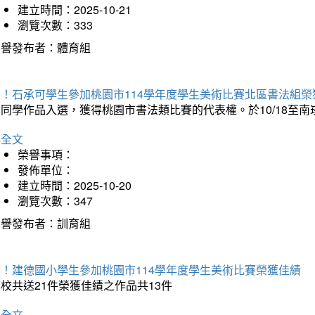
建立時間：2025-10-21
瀏覽次數：333
榮譽發布者：體育組
賀！石承可學生參加桃園市114學年度學生美術比賽北區書法組榮
石同學作品入選，獲得桃園市書法類比賽的代表權。於10/18至
詳全文
榮譽事項：
發佈單位：
建立時間：2025-10-20
瀏覽次數：347
榮譽發布者：訓育組
賀！建德國小學生參加桃園市114學年度學生美術比賽榮獲佳績
校共送21件榮獲佳績之作品共13件
詳全文