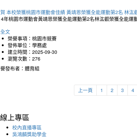
賀 本校榮獲桃園市運動會佳績 黃靖恩榮獲全能運動第2名 林汯
114年桃園市運動會黃靖恩榮獲全能運動第2名林汯叡榮獲全能運
詳全文
榮譽事項：桃園市競賽
發佈單位：學務處
建立時間：2025-09-30
瀏覽次數：276
榮譽發布者：體育組
上一頁
1
2
3
4
線上專區
校內直播專區
吳鴻麟獎助學金