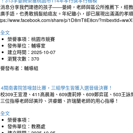
！313李晏綺榮獲桃園市114年孝行獎孝行楷模
好消息分享我們建德的孩子——晏綺，老師與區公所推薦下，經教
推廣手語，也勇敢捐髮給癌友。年紀雖小，卻已展現出滿滿的孝
ttps://www.facebook.com/share/p/1D8mT8E8cn/?mibextid=wwXI
詳全文
榮譽事項：桃園市競賽
發佈單位：輔導室
建立時間：2025-10-07
瀏覽次數：370
榮譽發布者：輔導組
114閩南書院答喙鼓比賽，三組學生皆獲入選晉級決賽！
校309王宣澄、411高晨瀚、609唐莉婷、609鄭弈莛、503
謝三位指導老師邱美玲、洪睿鍲、許瑞蘭老師的用心指導！
詳全文
榮譽事項：
發佈單位：教務處
建立時間：2025-10-05