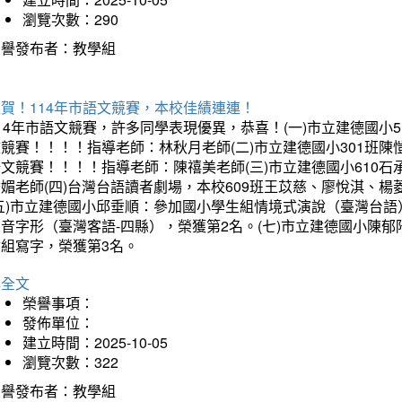
瀏覽次數：290
榮譽發布者：教學組
賀！114年市語文競賽，本校佳績連連！
14年市語文競賽，許多同學表現優異，恭喜！(一)市立建德國小
文競賽！！！！指導老師：林秋月老師(二)市立建德國小301班
語文競賽！！！！指導老師：陳禧美老師(三)市立建德國小610
琇媚老師(四)台灣台語讀者劇場，本校609班王苡慈、廖悅淇、
(五)市立建德國小邱垂順：參加國小學生組情境式演說（臺灣台語
音字形（臺灣客語-四縣），榮獲第2名。(七)市立建德國小陳
會組寫字，榮獲第3名。
詳全文
榮譽事項：
發佈單位：
建立時間：2025-10-05
瀏覽次數：322
榮譽發布者：教學組