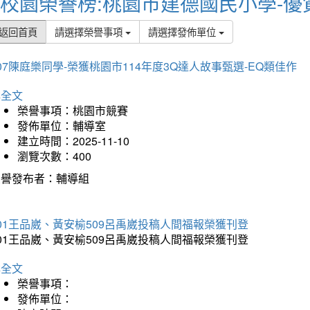
校園榮譽榜:桃園市建德國民小學-優
返回首頁
請選擇榮譽事項
請選擇發佈單位
07陳庭樂同學-榮獲桃園市114年度3Q達人故事甄選-EQ類佳作
詳全文
榮譽事項：桃園市競賽
發佈單位：輔導室
建立時間：2025-11-10
瀏覽次數：400
榮譽發布者：輔導組
01王品崴、黃安榆509呂禹崴投稿人間福報榮獲刊登
01王品崴、黃安榆509呂禹崴投稿人間福報榮獲刊登
詳全文
榮譽事項：
發佈單位：