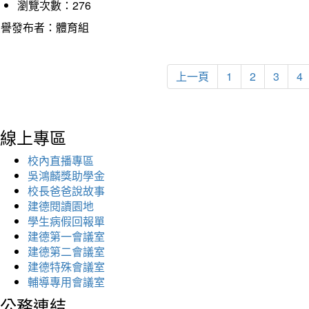
瀏覽次數：276
榮譽發布者：體育組
上一頁
1
2
3
4
線上專區
校內直播專區
吳鴻麟獎助學金
校長爸爸說故事
建德閱讀園地
學生病假回報單
建德第一會議室
建德第二會議室
建德特殊會議室
輔導專用會議室
公務連結