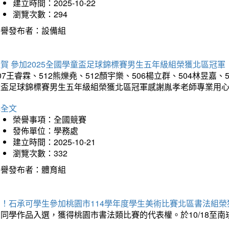
建立時間：2025-10-22
瀏覽次數：294
榮譽發布者：設備組
賀 參加2025全國學童盃足球錦標賽男生五年級組榮獲北區冠軍
07王睿霖、512熊爍堯、512顏宇樂、506楊立群、504林昱嘉、
童盃足球錦標賽男生五年級組榮獲北區冠軍感謝胤孝老師專業用
詳全文
榮譽事項：全國競賽
發佈單位：學務處
建立時間：2025-10-21
瀏覽次數：332
榮譽發布者：體育組
賀！石承可學生參加桃園市114學年度學生美術比賽北區書法組榮
石同學作品入選，獲得桃園市書法類比賽的代表權。於10/18至