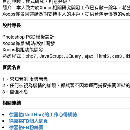
目前興趣：程式研究，創意突破。
簡介：本人致力於Xoops相關研究開發工作已有數十餘年，希望
Xoops佈景回饋給長期支持本人的用戶，提供台灣更優質的we
設計專長
Photoshop PSD模板設計
Xoops佈景/網站/設計開發
Xoops模組功能開發
熟悉程式：php7 , JavaScrupt , JQuery , ajax , Html5 ,
喜愛名言
1、求知若飢 虛懷若愚
2、任何被視為感情的枷鎖，都試著不因幸運而捕捉指間流逝
3、自強不息
相關連結
徐嘉裕(Neil Hsu)的工作心得網誌
徐嘉裕FB個人網頁
徐嘉裕FB粉絲團