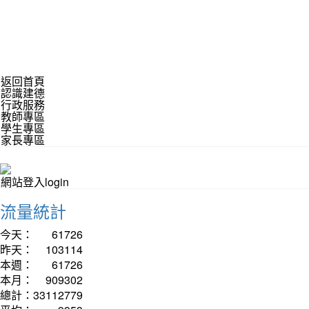
返回首頁
認識建德
行政服務
教師專區
學生專區
家長專區
網站登入login
流量統計
今天：
61726
昨天：
103114
本週：
61726
本月：
909302
總計：
33112779