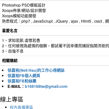
Photoshop PSD模板設計
Xoops佈景/網站/設計開發
Xoops模組功能開發
熟悉程式：php7 , JavaScrupt , JQuery , ajax , Html5 ,
喜愛名言
1、求知若飢 虛懷若愚
2、任何被視為感情的枷鎖，都試著不因幸運而捕捉指間流逝
3、自強不息
相關連結
徐嘉裕(Neil Hsu)的工作心得網誌
徐嘉裕FB個人網頁
徐嘉裕FB粉絲團
E-MAIL：
b168168tw@gmail.com
線上專區
校內直播專區