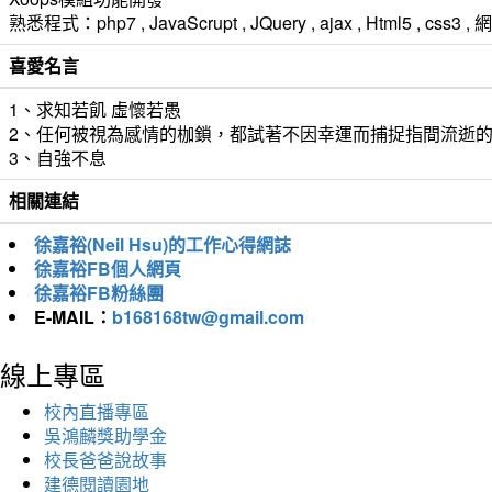
熟悉程式：php7 , JavaScrupt , JQuery , ajax , Html5 ,
喜愛名言
1、求知若飢 虛懷若愚
2、任何被視為感情的枷鎖，都試著不因幸運而捕捉指間流逝
3、自強不息
相關連結
徐嘉裕(Neil Hsu)的工作心得網誌
徐嘉裕FB個人網頁
徐嘉裕FB粉絲團
E-MAIL：
b168168tw@gmail.com
線上專區
校內直播專區
吳鴻麟獎助學金
校長爸爸說故事
建德閱讀園地