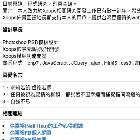
目前興趣：程式研究，創意突破。
簡介：本人致力於Xoops相關研究開發工作已有數十餘年，希望
Xoops佈景回饋給長期支持本人的用戶，提供台灣更優質的we
設計專長
Photoshop PSD模板設計
Xoops佈景/網站/設計開發
Xoops模組功能開發
熟悉程式：php7 , JavaScrupt , JQuery , ajax , Html5 ,
喜愛名言
1、求知若飢 虛懷若愚
2、任何被視為感情的枷鎖，都試著不因幸運而捕捉指間流逝
3、自強不息
相關連結
徐嘉裕(Neil Hsu)的工作心得網誌
徐嘉裕FB個人網頁
徐嘉裕FB粉絲團