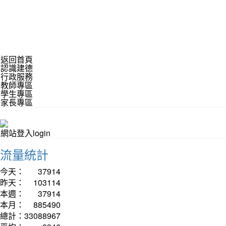
返回首頁
認識建德
行政服務
教師專區
學生專區
家長專區
網站登入login
流量統計
今天：
37914
昨天：
103114
本週：
37914
本月：
885490
總計：
33088967