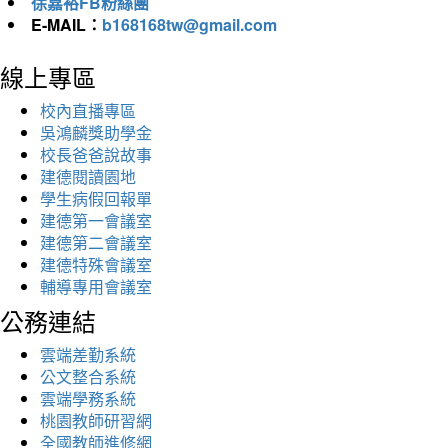
徐嘉裕FB粉絲團
E-MAIL：
b168168tw@gmail.com
線上專區
校內直播專區
吳鴻麟獎助學金
校長爸爸說故事
建德閱讀園地
學生病假回報單
建德第一會議室
建德第二會議室
建德特殊會議室
輔導專用會議室
公務連結
雲端差勤系統
公文整合系統
雲端學務系統
桃園教師研習網
全國教師進修網