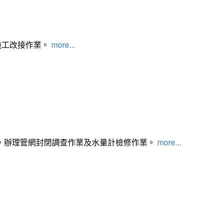
施工改接作業。
more...
，辦理管網封閉調查作業及水量計檢修作業。
more...