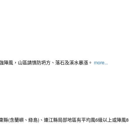
及強陣風，山區請慎防坍方、落石及溪水暴漲。
more...
縣(含蘭嶼、綠島)、連江縣局部地區有平均風6級以上或陣風8