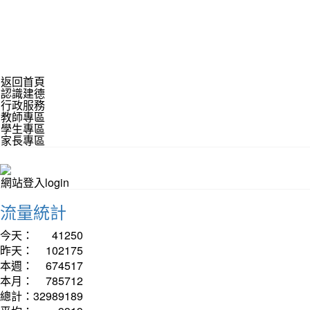
返回首頁
認識建德
行政服務
教師專區
學生專區
家長專區
網站登入login
流量統計
今天：
41250
昨天：
102175
本週：
674517
本月：
785712
總計：
32989189