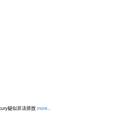
cury疑似非法排放
more...