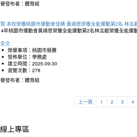
榮譽發布者：體育組
賀 本校榮獲桃園市運動會佳績 黃靖恩榮獲全能運動第2名 林汯
114年桃園市運動會黃靖恩榮獲全能運動第2名林汯叡榮獲全能運
詳全文
榮譽事項：桃園市競賽
發佈單位：學務處
建立時間：2025-09-30
瀏覽次數：278
榮譽發布者：體育組
上一頁
1
2
3
4
線上專區