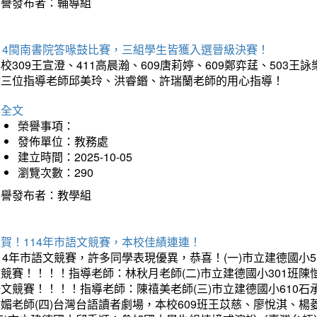
榮譽發布者：輔導組
114閩南書院答喙鼓比賽，三組學生皆獲入選晉級決賽！
校309王宣澄、411高晨瀚、609唐莉婷、609鄭弈莛、503
謝三位指導老師邱美玲、洪睿鍲、許瑞蘭老師的用心指導！
詳全文
榮譽事項：
發佈單位：教務處
建立時間：2025-10-05
瀏覽次數：290
榮譽發布者：教學組
賀！114年市語文競賽，本校佳績連連！
14年市語文競賽，許多同學表現優異，恭喜！(一)市立建德國小
文競賽！！！！指導老師：林秋月老師(二)市立建德國小301班
語文競賽！！！！指導老師：陳禧美老師(三)市立建德國小610
琇媚老師(四)台灣台語讀者劇場，本校609班王苡慈、廖悅淇、