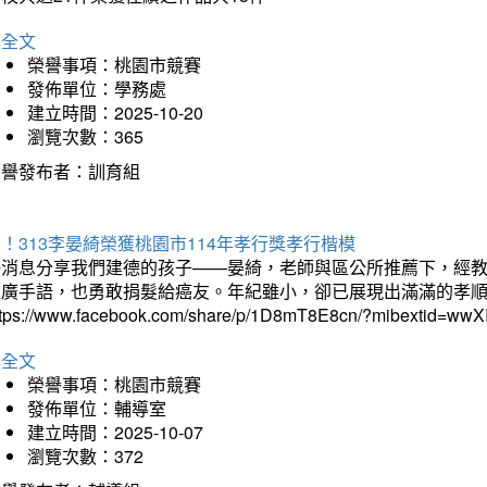
詳全文
榮譽事項：桃園市競賽
發佈單位：學務處
建立時間：2025-10-20
瀏覽次數：365
榮譽發布者：訓育組
！313李晏綺榮獲桃園市114年孝行獎孝行楷模
好消息分享我們建德的孩子——晏綺，老師與區公所推薦下，經教
推廣手語，也勇敢捐髮給癌友。年紀雖小，卻已展現出滿滿的孝
ttps://www.facebook.com/share/p/1D8mT8E8cn/?mibextid=wwXI
詳全文
榮譽事項：桃園市競賽
發佈單位：輔導室
建立時間：2025-10-07
瀏覽次數：372