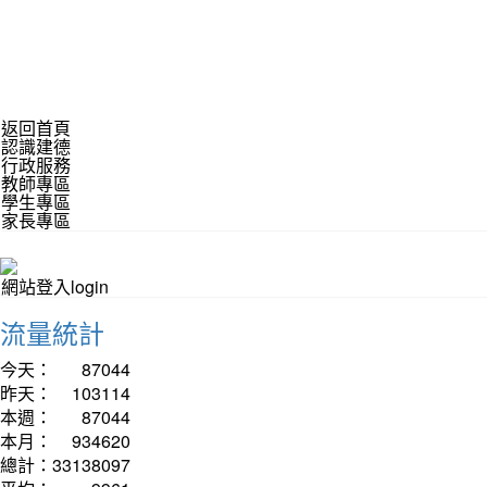
返回首頁
認識建德
行政服務
教師專區
學生專區
家長專區
網站登入login
流量統計
今天：
87044
昨天：
103114
本週：
87044
本月：
934620
總計：
33138097