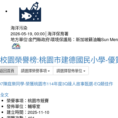
海洋污染
2026-05-19, 00:00│海洋保育署
地方單位\金門縣政府\環境保護局：新加坡籍油輪Sun Mer
校園榮譽榜:桃園市建德國民小學-優
返回首頁
請選擇榮譽事項
請選擇發佈單位
07陳庭樂同學-榮獲桃園市114年度3Q達人故事甄選-EQ類佳作
詳全文
榮譽事項：桃園市競賽
發佈單位：輔導室
建立時間：2025-11-10
瀏覽次數：401