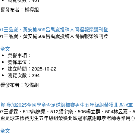
榮譽發布者：輔導組
01王品崴、黃安榆509呂禹崴投稿人間福報榮獲刊登
01王品崴、黃安榆509呂禹崴投稿人間福報榮獲刊登
詳全文
榮譽事項：
發佈單位：
建立時間：2025-10-22
瀏覽次數：294
榮譽發布者：設備組
賀 參加2025全國學童盃足球錦標賽男生五年級組榮獲北區冠軍
07王睿霖、512熊爍堯、512顏宇樂、506楊立群、504林昱嘉、
童盃足球錦標賽男生五年級組榮獲北區冠軍感謝胤孝老師專業用
詳全文