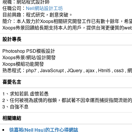
現職：網站程式設計師
任職公司：
Neil網站設計工坊
目前興趣：程式研究，創意突破。
簡介：本人致力於Xoops相關研究開發工作已有數十餘年，希望
Xoops佈景回饋給長期支持本人的用戶，提供台灣更優質的we
設計專長
Photoshop PSD模板設計
Xoops佈景/網站/設計開發
Xoops模組功能開發
熟悉程式：php7 , JavaScrupt , JQuery , ajax , Html5 ,
喜愛名言
1、求知若飢 虛懷若愚
2、任何被視為感情的枷鎖，都試著不因幸運而捕捉指間流逝
3、自強不息
相關連結
徐嘉裕(Neil Hsu)的工作心得網誌