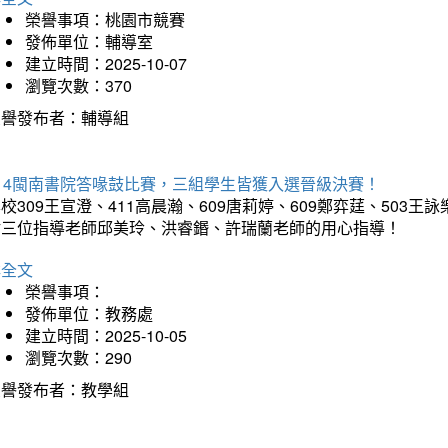
榮譽事項：桃園市競賽
發佈單位：輔導室
建立時間：2025-10-07
瀏覽次數：370
榮譽發布者：輔導組
114閩南書院答喙鼓比賽，三組學生皆獲入選晉級決賽！
校309王宣澄、411高晨瀚、609唐莉婷、609鄭弈莛、503
謝三位指導老師邱美玲、洪睿鍲、許瑞蘭老師的用心指導！
詳全文
榮譽事項：
發佈單位：教務處
建立時間：2025-10-05
瀏覽次數：290
榮譽發布者：教學組