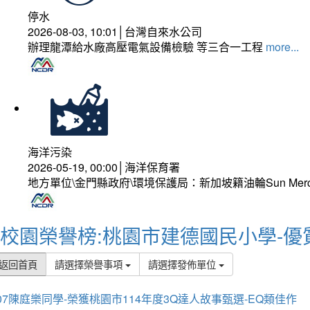
停水
2026-08-03, 10:01│台灣自來水公司
辦理龍潭給水廠高壓電氣設備檢驗 等三合一工程
more...
海洋污染
2026-05-19, 00:00│海洋保育署
地方單位\金門縣政府\環境保護局：新加坡籍油輪Sun Mer
校園榮譽榜:桃園市建德國民小學-優
返回首頁
請選擇榮譽事項
請選擇發佈單位
07陳庭樂同學-榮獲桃園市114年度3Q達人故事甄選-EQ類佳作