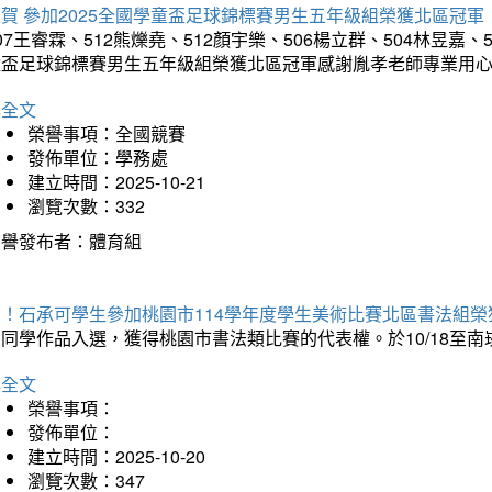
賀 參加2025全國學童盃足球錦標賽男生五年級組榮獲北區冠軍
07王睿霖、512熊爍堯、512顏宇樂、506楊立群、504林昱嘉、
童盃足球錦標賽男生五年級組榮獲北區冠軍感謝胤孝老師專業用
詳全文
榮譽事項：全國競賽
發佈單位：學務處
建立時間：2025-10-21
瀏覽次數：332
榮譽發布者：體育組
賀！石承可學生參加桃園市114學年度學生美術比賽北區書法組榮
石同學作品入選，獲得桃園市書法類比賽的代表權。於10/18至
詳全文
榮譽事項：
發佈單位：
建立時間：2025-10-20
瀏覽次數：347