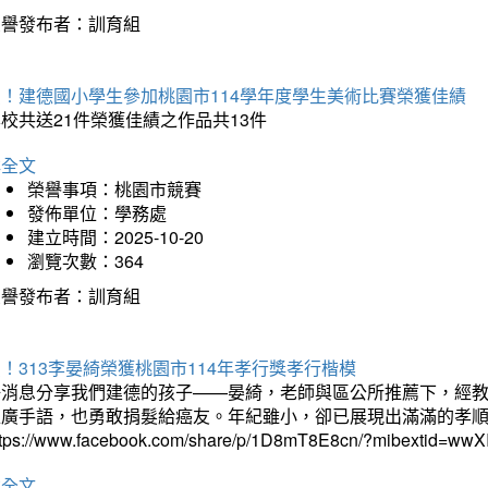
榮譽發布者：訓育組
賀！建德國小學生參加桃園市114學年度學生美術比賽榮獲佳績
校共送21件榮獲佳績之作品共13件
詳全文
榮譽事項：桃園市競賽
發佈單位：學務處
建立時間：2025-10-20
瀏覽次數：364
榮譽發布者：訓育組
！313李晏綺榮獲桃園市114年孝行獎孝行楷模
好消息分享我們建德的孩子——晏綺，老師與區公所推薦下，經教
推廣手語，也勇敢捐髮給癌友。年紀雖小，卻已展現出滿滿的孝
ttps://www.facebook.com/share/p/1D8mT8E8cn/?mibextid=wwXI
詳全文