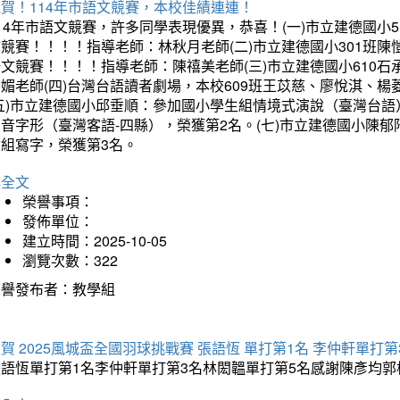
賀！114年市語文競賽，本校佳績連連！
14年市語文競賽，許多同學表現優異，恭喜！(一)市立建德國小
文競賽！！！！指導老師：林秋月老師(二)市立建德國小301班
語文競賽！！！！指導老師：陳禧美老師(三)市立建德國小610
琇媚老師(四)台灣台語讀者劇場，本校609班王苡慈、廖悅淇、
(五)市立建德國小邱垂順：參加國小學生組情境式演說（臺灣台語
音字形（臺灣客語-四縣），榮獲第2名。(七)市立建德國小陳
會組寫字，榮獲第3名。
詳全文
榮譽事項：
發佈單位：
建立時間：2025-10-05
瀏覽次數：322
榮譽發布者：教學組
賀 2025風城盃全國羽球挑戰賽 張語恆 單打第1名 李仲軒單打第
張語恆單打第1名李仲軒單打第3名林閎韞單打第5名感謝陳彥均