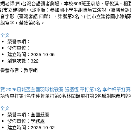
琇媚老師(四)台灣台語讀者劇場，本校609班王苡慈、廖悅淇、
(五)市立建德國小邱垂順：參加國小學生組情境式演說（臺灣台語
音字形（臺灣客語-四縣），榮獲第2名。(七)市立建德國小陳
會組寫字，榮獲第3名。
詳全文
榮譽事項：
發佈單位：
建立時間：2025-10-05
瀏覽次數：322
榮譽發布者：教學組
賀 2025風城盃全國羽球挑戰賽 張語恆 單打第1名 李仲軒單打第
張語恆單打第1名李仲軒單打第3名林閎韞單打第5名感謝陳彥均
詳全文
榮譽事項：全國競賽
發佈單位：學務處
建立時間：2025-10-02