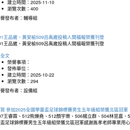
建立時間：2025-11-10
瀏覽次數：400
榮譽發布者：輔導組
01王品崴、黃安榆509呂禹崴投稿人間福報榮獲刊登
01王品崴、黃安榆509呂禹崴投稿人間福報榮獲刊登
詳全文
榮譽事項：
發佈單位：
建立時間：2025-10-22
瀏覽次數：294
榮譽發布者：設備組
賀 參加2025全國學童盃足球錦標賽男生五年級組榮獲北區冠軍
07王睿霖、512熊爍堯、512顏宇樂、506楊立群、504林昱嘉、
童盃足球錦標賽男生五年級組榮獲北區冠軍感謝胤孝老師專業用