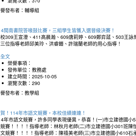
瀏覽次數：370
榮譽發布者：輔導組
114閩南書院答喙鼓比賽，三組學生皆獲入選晉級決賽！
校309王宣澄、411高晨瀚、609唐莉婷、609鄭弈莛、503
謝三位指導老師邱美玲、洪睿鍲、許瑞蘭老師的用心指導！
詳全文
榮譽事項：
發佈單位：教務處
建立時間：2025-10-05
瀏覽次數：290
榮譽發布者：教學組
賀！114年市語文競賽，本校佳績連連！
14年市語文競賽，許多同學表現優異，恭喜！(一)市立建德國小
文競賽！！！！指導老師：林秋月老師(二)市立建德國小301班
語文競賽！！！！指導老師：陳禧美老師(三)市立建德國小610