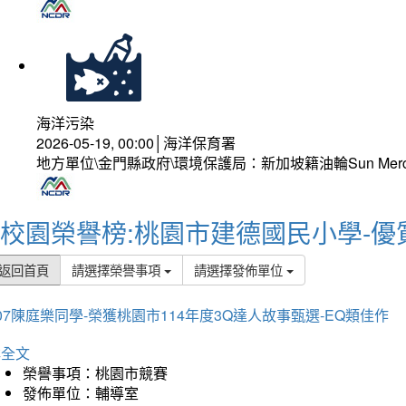
海洋污染
2026-05-19, 00:00│海洋保育署
地方單位\金門縣政府\環境保護局：新加坡籍油輪Sun Mer
校園榮譽榜:桃園市建德國民小學-優
返回首頁
請選擇榮譽事項
請選擇發佈單位
07陳庭樂同學-榮獲桃園市114年度3Q達人故事甄選-EQ類佳作
詳全文
榮譽事項：桃園市競賽
發佈單位：輔導室