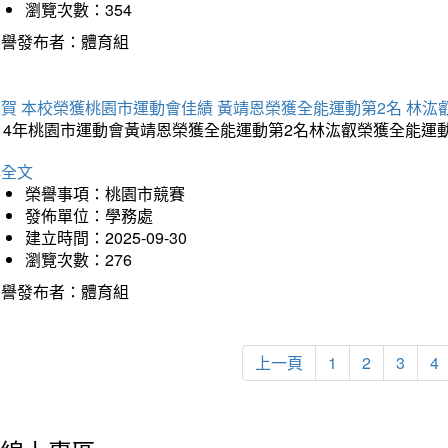
瀏覽次數：354
榮譽發布者：體育組
賀 本校榮獲桃園市運動會佳績 黃靖恩榮獲全能運動第2名 林汯
114年桃園市運動會黃靖恩榮獲全能運動第2名林汯叡榮獲全能運
詳全文
榮譽事項：桃園市競賽
發佈單位：學務處
建立時間：2025-09-30
瀏覽次數：276
榮譽發布者：體育組
上一頁
1
2
3
4