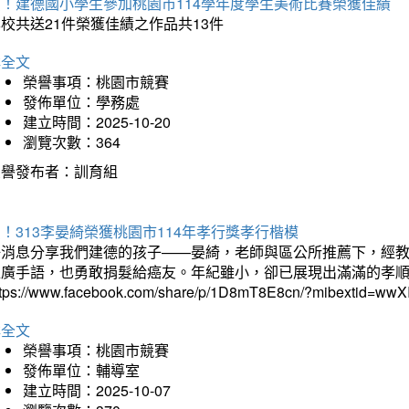
賀！建德國小學生參加桃園市114學年度學生美術比賽榮獲佳績
校共送21件榮獲佳績之作品共13件
詳全文
榮譽事項：桃園市競賽
發佈單位：學務處
建立時間：2025-10-20
瀏覽次數：364
榮譽發布者：訓育組
！313李晏綺榮獲桃園市114年孝行獎孝行楷模
好消息分享我們建德的孩子——晏綺，老師與區公所推薦下，經教
推廣手語，也勇敢捐髮給癌友。年紀雖小，卻已展現出滿滿的孝
ttps://www.facebook.com/share/p/1D8mT8E8cn/?mibextid=wwXI
詳全文
榮譽事項：桃園市競賽
發佈單位：輔導室
建立時間：2025-10-07