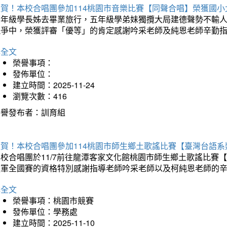
狂賀！本校合唱團參加114桃園市音樂比賽【同聲合唱】榮獲國小
六年級學長姊去畢業旅行，五年級學弟妹獨攬大局建德聲勢不輸
競爭中，榮獲評審「優等」的肯定感謝吟采老師及純恩老師辛勤
詳全文
榮譽事項：
發佈單位：
建立時間：2025-11-24
瀏覽次數：416
榮譽發布者：訓育組
狂賀！本校合唱團參加114桃園市師生鄉土歌謠比賽【臺灣台語
本校合唱團於11/7前往龍潭客家文化館桃園市師生鄉土歌謠比
進軍全國賽的資格特別感謝指導老師吟采老師以及柯純恩老師的
詳全文
榮譽事項：桃園市競賽
發佈單位：學務處
建立時間：2025-11-10