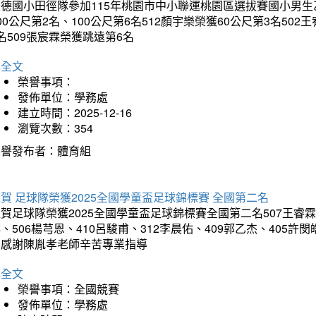
德國小田徑隊參加115年桃園市中小聯運桃園區選拔賽國小男生乙組
00公尺第2名、100公尺第6名512顏宇樂榮獲60公尺第3名50
名509張宸霖榮獲跳遠第6名
詳全文
榮譽事項：
發佈單位：學務處
建立時間：2025-12-16
瀏覽次數：354
榮譽發布者：體育組
賀 足球隊榮獲2025全國學童盃足球錦標賽 全國第二名
賀足球隊榮獲2025全國學童盃足球錦標賽全國第二名507王睿霖、5
、506楊芎恩、410呂駿甫、312李晨佑、409郭乙杰、405許閔
羽感謝陳胤孝老師辛苦專業指導
詳全文
榮譽事項：全國競賽
發佈單位：學務處