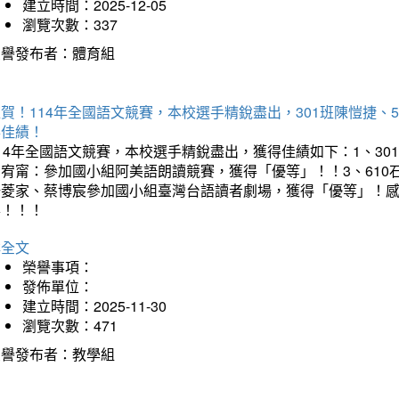
建立時間：2025-12-05
瀏覽次數：337
榮譽發布者：體育組
賀！114年全國語文競賽，本校選手精銳盡出，301班陳愷捷、
得佳績！
14年全國語文競賽，本校選手精銳盡出，獲得佳績如下：1、30
曾宥甯：參加國小組阿美語朗讀競賽，獲得「優等」！！3、610
楊菱家、蔡博宸參加國小組臺灣台語讀者劇場，獲得「優等」！
喜！！！
詳全文
榮譽事項：
發佈單位：
建立時間：2025-11-30
瀏覽次數：471
榮譽發布者：教學組