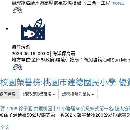
辦理龍潭給水廠高壓電氣設備檢驗 等三合一工程
more...
海洋污染
2026-05-19, 00:00│海洋保育署
地方單位\金門縣政府\環境保護局：新加坡籍油輪Sun Mer
校園榮譽榜:桃園市建德國民小學-優
返回首頁
請選擇榮譽事項
請選擇發佈單位
賀！308 徐子涵 榮獲桃園市中小聯運50公尺蝶式第一名(破大會
08徐子涵榮獲50公尺蝶式第一名502吳鎮宇榮獲200公尺短跑第
詳全文