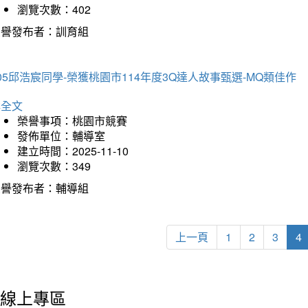
瀏覽次數：402
榮譽發布者：訓育組
05邱浩宸同學-榮獲桃園市114年度3Q達人故事甄選-MQ類佳作
詳全文
榮譽事項：桃園市競賽
發佈單位：輔導室
建立時間：2025-11-10
瀏覽次數：349
榮譽發布者：輔導組
上一頁
1
2
3
4
線上專區