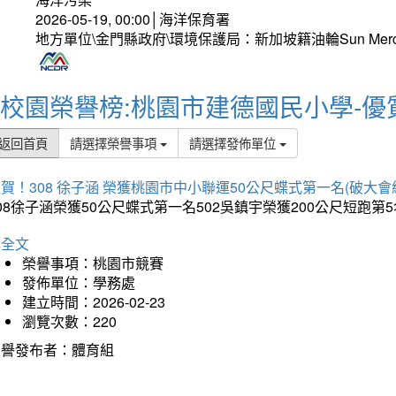
2026-05-19, 00:00│海洋保育署
地方單位\金門縣政府\環境保護局：新加坡籍油輪Sun Mer
校園榮譽榜:桃園市建德國民小學-優
返回首頁
請選擇榮譽事項
請選擇發佈單位
賀！308 徐子涵 榮獲桃園市中小聯運50公尺蝶式第一名(破大會
08徐子涵榮獲50公尺蝶式第一名502吳鎮宇榮獲200公尺短跑第
詳全文
榮譽事項：桃園市競賽
發佈單位：學務處
建立時間：2026-02-23
瀏覽次數：220
榮譽發布者：體育組