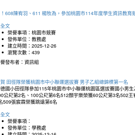
！608陳宥羽、611 楊牧為，參加桃園市114年度學生資訊教
詳全文
榮譽事項：桃園市競賽
發佈單位：教務處
建立時間：2025-12-26
瀏覽次數：439
榮譽發布者：資訊組
狂賀 田徑隊榮獲桃園市中小聯運選拔賽 男子乙組總錦標第一名
德國小田徑隊參加115年桃園市中小聯運桃園區選拔賽國小男生乙組
00公尺第2名、100公尺第6名512顏宇樂榮獲60公尺第3名50
名509張宸霖榮獲跳遠第6名
詳全文
榮譽事項：
發佈單位：學務處
建立時間：2025-12-16