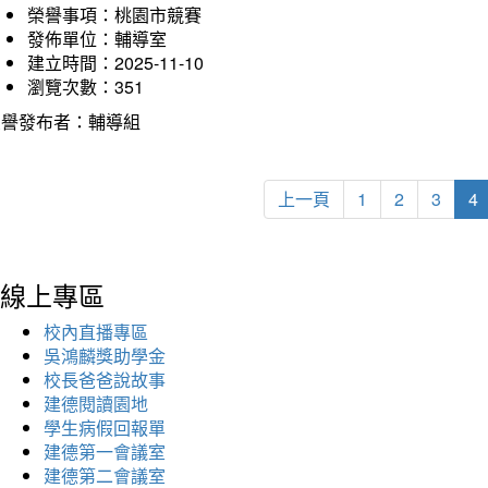
榮譽事項：桃園市競賽
發佈單位：輔導室
建立時間：2025-11-10
瀏覽次數：351
榮譽發布者：輔導組
上一頁
1
2
3
4
線上專區
校內直播專區
吳鴻麟獎助學金
校長爸爸說故事
建德閱讀園地
學生病假回報單
建德第一會議室
建德第二會議室