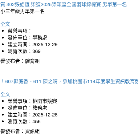
賀 302張語恆 榮獲2025樂穎盃全國羽球錦標賽 男單第一名
國小三年級男單第一名
詳全文
榮譽事項：
發佈單位：學務處
建立時間：2025-12-29
瀏覽次數：369
榮譽發布者：體育組
！607鄭庭香、611 陳之晴，參加桃園市114年度學生資訊教
詳全文
榮譽事項：桃園市競賽
發佈單位：教務處
建立時間：2025-12-26
瀏覽次數：455
榮譽發布者：資訊組