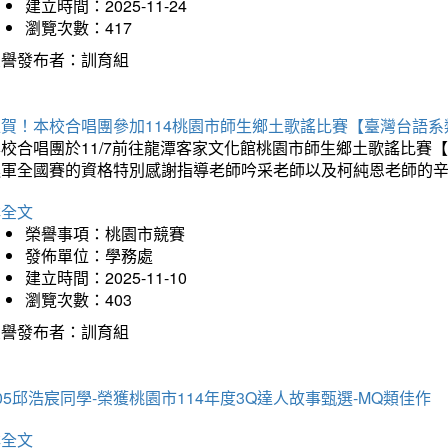
建立時間：2025-11-24
瀏覽次數：417
榮譽發布者：訓育組
狂賀！本校合唱團參加114桃園市師生鄉土歌謠比賽【臺灣台語
本校合唱團於11/7前往龍潭客家文化館桃園市師生鄉土歌謠比
進軍全國賽的資格特別感謝指導老師吟采老師以及柯純恩老師的
詳全文
榮譽事項：桃園市競賽
發佈單位：學務處
建立時間：2025-11-10
瀏覽次數：403
榮譽發布者：訓育組
05邱浩宸同學-榮獲桃園市114年度3Q達人故事甄選-MQ類佳作
詳全文