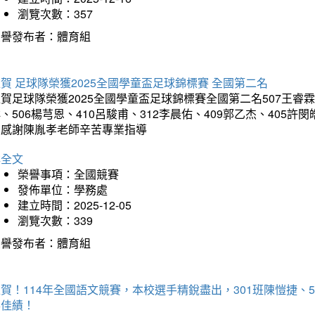
瀏覽次數：357
榮譽發布者：體育組
賀 足球隊榮獲2025全國學童盃足球錦標賽 全國第二名
賀足球隊榮獲2025全國學童盃足球錦標賽全國第二名507王睿霖、5
、506楊芎恩、410呂駿甫、312李晨佑、409郭乙杰、405許閔
羽感謝陳胤孝老師辛苦專業指導
詳全文
榮譽事項：全國競賽
發佈單位：學務處
建立時間：2025-12-05
瀏覽次數：339
榮譽發布者：體育組
賀！114年全國語文競賽，本校選手精銳盡出，301班陳愷捷、
得佳績！