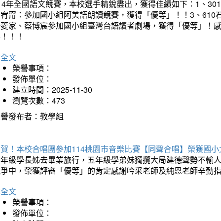
14年全國語文競賽，本校選手精銳盡出，獲得佳績如下：1、30
曾宥甯：參加國小組阿美語朗讀競賽，獲得「優等」！！3、610
楊菱家、蔡博宸參加國小組臺灣台語讀者劇場，獲得「優等」！
喜！！！
詳全文
榮譽事項：
發佈單位：
建立時間：2025-11-30
瀏覽次數：473
榮譽發布者：教學組
狂賀！本校合唱團參加114桃園市音樂比賽【同聲合唱】榮獲國小
六年級學長姊去畢業旅行，五年級學弟妹獨攬大局建德聲勢不輸
競爭中，榮獲評審「優等」的肯定感謝吟采老師及純恩老師辛勤
詳全文
榮譽事項：
發佈單位：