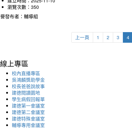
建立時間：2025-11-10
瀏覽次數：350
榮譽發布者：輔導組
上一頁
1
2
3
4
線上專區
校內直播專區
吳鴻麟獎助學金
校長爸爸說故事
建德閱讀園地
學生病假回報單
建德第一會議室
建德第二會議室
建德特殊會議室
輔導專用會議室