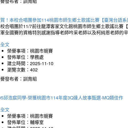
榮譽發布者：訓育組
狂賀！本校合唱團參加114桃園市師生鄉土歌謠比賽【臺灣台語
本校合唱團於11/7前往龍潭客家文化館桃園市師生鄉土歌謠比
進軍全國賽的資格特別感謝指導老師吟采老師以及柯純恩老師的
詳全文
榮譽事項：桃園市競賽
發佈單位：學務處
建立時間：2025-11-10
瀏覽次數：402
榮譽發布者：訓育組
05邱浩宸同學-榮獲桃園市114年度3Q達人故事甄選-MQ類佳作
詳全文
榮譽事項：桃園市競賽
發佈單位：輔導室