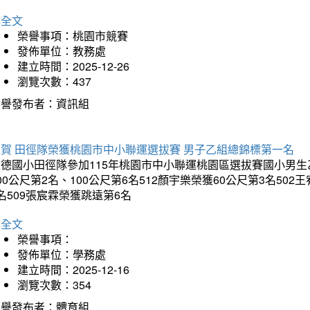
詳全文
榮譽事項：桃園市競賽
發佈單位：教務處
建立時間：2025-12-26
瀏覽次數：437
榮譽發布者：資訊組
狂賀 田徑隊榮獲桃園市中小聯運選拔賽 男子乙組總錦標第一名
德國小田徑隊參加115年桃園市中小聯運桃園區選拔賽國小男生乙組
00公尺第2名、100公尺第6名512顏宇樂榮獲60公尺第3名50
名509張宸霖榮獲跳遠第6名
詳全文
榮譽事項：
發佈單位：學務處
建立時間：2025-12-16
瀏覽次數：354
榮譽發布者：體育組