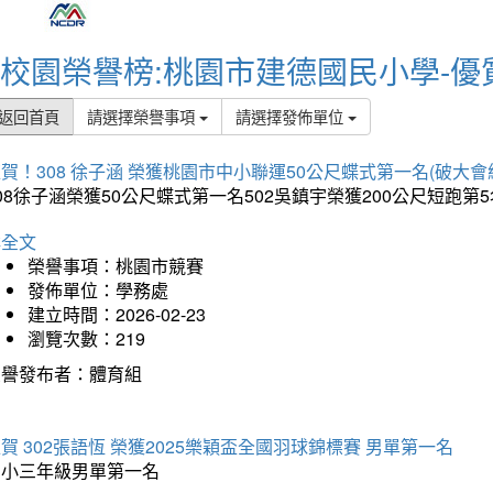
校園榮譽榜:桃園市建德國民小學-優
返回首頁
請選擇榮譽事項
請選擇發佈單位
賀！308 徐子涵 榮獲桃園市中小聯運50公尺蝶式第一名(破大會
08徐子涵榮獲50公尺蝶式第一名502吳鎮宇榮獲200公尺短跑第
詳全文
榮譽事項：桃園市競賽
發佈單位：學務處
建立時間：2026-02-23
瀏覽次數：219
榮譽發布者：體育組
賀 302張語恆 榮獲2025樂穎盃全國羽球錦標賽 男單第一名
國小三年級男單第一名