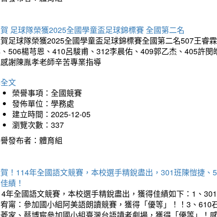
賀 足球隊榮獲2025全國學童盃足球錦標賽 全國第二名
賀足球隊榮獲2025全國學童盃足球錦標賽全國第二名507王睿霖、5
、506楊芎恩、410呂駿甫、312李晨佑、409郭乙杰、405許閔
羽感謝陳胤孝老師辛苦專業指導
詳全文
榮譽事項：全國競賽
發佈單位：學務處
建立時間：2025-12-05
瀏覽次數：337
榮譽發布者：體育組
賀！114年全國語文競賽，本校選手精銳盡出，301班陳愷捷、
得佳績！
14年全國語文競賽，本校選手精銳盡出，獲得佳績如下：1、30
曾宥甯：參加國小組阿美語朗讀競賽，獲得「優等」！！3、610
楊菱家、蔡博宸參加國小組臺灣台語讀者劇場，獲得「優等」！