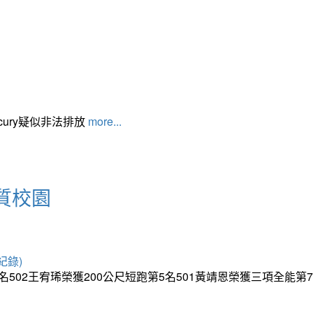
cury疑似非法排放
more...
質校園
紀錄)
5名502王宥琋榮獲200公尺短跑第5名501黃靖恩榮獲三項全能第