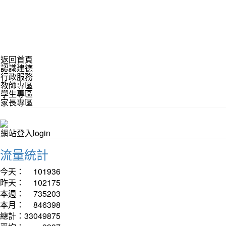
返回首頁
認識建德
行政服務
教師專區
學生專區
家長專區
網站登入login
流量統計
今天：
101936
昨天：
102175
本週：
735203
本月：
846398
總計：
33049875