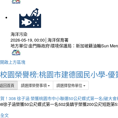
海洋污染
2026-05-19, 00:00│海洋保育署
地方單位\金門縣政府\環境保護局：新加坡籍油輪Sun Mer
開啟上方區塊
校園榮譽榜:桃園市建德國民小學-優
返回首頁
請選擇榮譽事項
請選擇發佈單位
賀！308 徐子涵 榮獲桃園市中小聯運50公尺蝶式第一名(破大會
08徐子涵榮獲50公尺蝶式第一名502吳鎮宇榮獲200公尺短跑第
詳全文