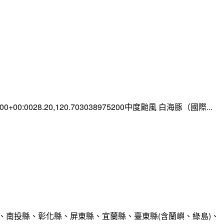
0:00+00:0028.20,120.703038975200中度颱風 白海豚（國際...
、南投縣、彰化縣、屏東縣、宜蘭縣、臺東縣(含蘭嶼、綠島)、