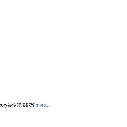
cury疑似非法排放
more...