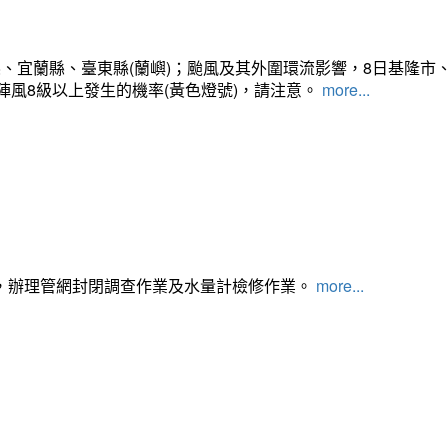
、宜蘭縣、臺東縣(蘭嶼)；颱風及其外圍環流影響，8日基隆市
陣風8級以上發生的機率(黃色燈號)，請注意。
more...
，辦理管網封閉調查作業及水量計檢修作業。
more...