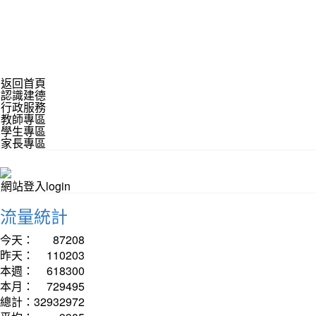
返回首頁
認識建德
行政服務
教師專區
學生專區
家長專區
網站登入login
流量統計
今天：
87208
昨天：
110203
本週：
618300
本月：
729495
總計：
32932972