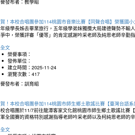
榮譽發布者：教學組
狂賀！本校合唱團參加114桃園市音樂比賽【同聲合唱】榮獲國小
六年級學長姊去畢業旅行，五年級學弟妹獨攬大局建德聲勢不輸
競爭中，榮獲評審「優等」的肯定感謝吟采老師及純恩老師辛勤
詳全文
榮譽事項：
發佈單位：
建立時間：2025-11-24
瀏覽次數：417
榮譽發布者：訓育組
狂賀！本校合唱團參加114桃園市師生鄉土歌謠比賽【臺灣台語
本校合唱團於11/7前往龍潭客家文化館桃園市師生鄉土歌謠比
進軍全國賽的資格特別感謝指導老師吟采老師以及柯純恩老師的
詳全文