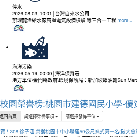
停水
2026-08-03, 10:01│台灣自來水公司
辦理龍潭給水廠高壓電氣設備檢驗 等三合一工程
more...
海洋污染
2026-05-19, 00:00│海洋保育署
地方單位\金門縣政府\環境保護局：新加坡籍油輪Sun Mer
校園榮譽榜:桃園市建德國民小學-優
返回首頁
請選擇榮譽事項
請選擇發佈單位
賀！308 徐子涵 榮獲桃園市中小聯運50公尺蝶式第一名(破大會