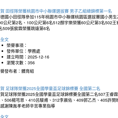
狂賀 田徑隊榮獲桃園市中小聯運選拔賽 男子乙組總錦標第一名
德國小田徑隊參加115年桃園市中小聯運桃園區選拔賽國小男生乙組
00公尺第2名、100公尺第6名512顏宇樂榮獲60公尺第3名50
名509張宸霖榮獲跳遠第6名
詳全文
榮譽事項：
發佈單位：學務處
建立時間：2025-12-16
瀏覽次數：356
榮譽發布者：體育組
賀 足球隊榮獲2025全國學童盃足球錦標賽 全國第二名
賀足球隊榮獲2025全國學童盃足球錦標賽全國第二名507王睿霖、5
、506楊芎恩、410呂駿甫、312李晨佑、409郭乙杰、405許閔
羽感謝陳胤孝老師辛苦專業指導
詳全文