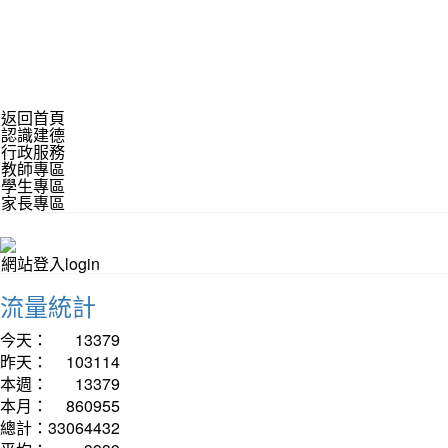
返回首頁
認識建德
行政服務
教師專區
學生專區
家長專區
網站登入login
流量統計
今天：
13379
昨天：
103114
本週：
13379
本月：
860955
總計：
33064432