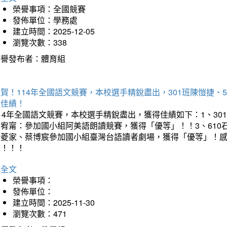
榮譽事項：全國競賽
發佈單位：學務處
建立時間：2025-12-05
瀏覽次數：338
榮譽發布者：體育組
賀！114年全國語文競賽，本校選手精銳盡出，301班陳愷捷、
得佳績！
14年全國語文競賽，本校選手精銳盡出，獲得佳績如下：1、30
曾宥甯：參加國小組阿美語朗讀競賽，獲得「優等」！！3、610
楊菱家、蔡博宸參加國小組臺灣台語讀者劇場，獲得「優等」！
喜！！！
詳全文
榮譽事項：
發佈單位：
建立時間：2025-11-30
瀏覽次數：471