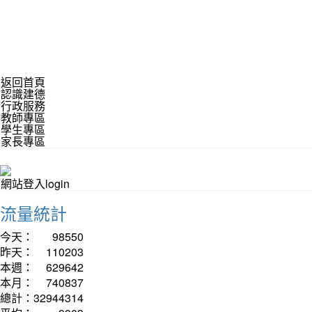
返回首頁
認識建德
行政服務
教師專區
學生專區
家長專區
網站登入login
流量統計
今天：
98550
昨天：
110203
本週：
629642
本月：
740837
總計：
32944314