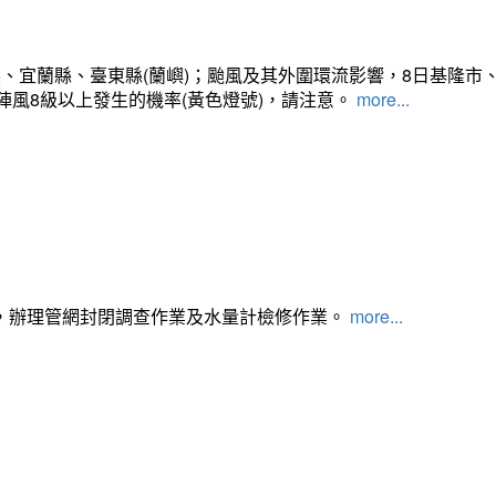
、宜蘭縣、臺東縣(蘭嶼)；颱風及其外圍環流影響，8日基隆市
陣風8級以上發生的機率(黃色燈號)，請注意。
more...
，辦理管網封閉調查作業及水量計檢修作業。
more...