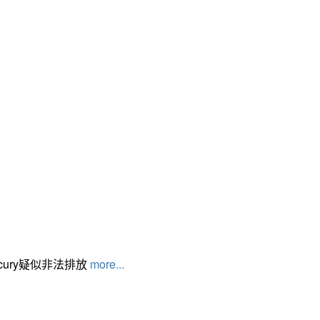
cury疑似非法排放
more...