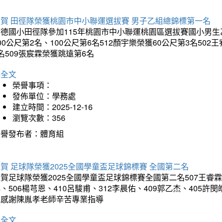
狂賀 田徑隊榮獲桃園市中小聯運選拔賽 男子乙組總錦標第一名
德國小田徑隊參加115年桃園市中小聯運桃園區選拔賽國小男生乙組
00公尺第2名、100公尺第6名512顏宇樂榮獲60公尺第3名50
名509張宸霖榮獲跳遠第6名
詳全文
榮譽事項：
發佈單位：學務處
建立時間：2025-12-16
瀏覽次數：356
榮譽發布者：體育組
賀 足球隊榮獲2025全國學童盃足球錦標賽 全國第二名
賀足球隊榮獲2025全國學童盃足球錦標賽全國第二名507王睿霖、5
、506楊芎恩、410呂駿甫、312李晨佑、409郭乙杰、405許閔
羽感謝陳胤孝老師辛苦專業指導
詳全文