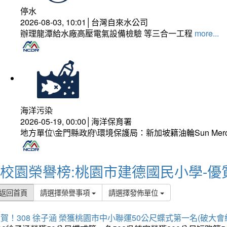
停水
2026-08-03, 10:01│台灣自來水公司
辦理龍潭給水廠高壓電氣設備檢驗 等三合一工程
more...
海洋污染
2026-05-19, 00:00│海洋保育署
地方單位\金門縣政府\環境保護局：新加坡籍油輪Sun Mer
校園榮譽榜:桃園市建德國民小學-優
返回首頁
請選擇榮譽事項
請選擇發佈單位
賀！308 徐子涵 榮獲桃園市中小聯運50公尺蝶式第一名(破大會