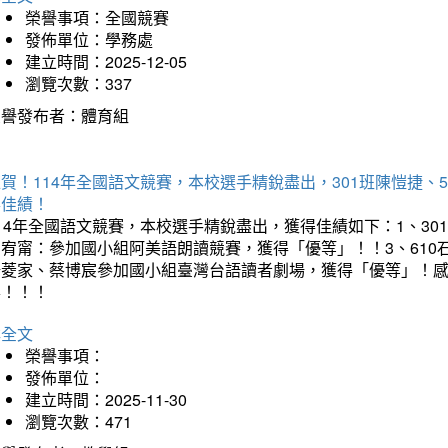
榮譽事項：全國競賽
發佈單位：學務處
建立時間：2025-12-05
瀏覽次數：337
榮譽發布者：體育組
賀！114年全國語文競賽，本校選手精銳盡出，301班陳愷捷、
得佳績！
14年全國語文競賽，本校選手精銳盡出，獲得佳績如下：1、30
曾宥甯：參加國小組阿美語朗讀競賽，獲得「優等」！！3、610
楊菱家、蔡博宸參加國小組臺灣台語讀者劇場，獲得「優等」！
喜！！！
詳全文
榮譽事項：
發佈單位：
建立時間：2025-11-30
瀏覽次數：471