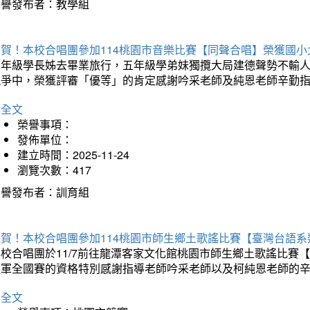
榮譽發布者：教學組
狂賀！本校合唱團參加114桃園市音樂比賽【同聲合唱】榮獲國小
六年級學長姊去畢業旅行，五年級學弟妹獨攬大局建德聲勢不輸
競爭中，榮獲評審「優等」的肯定感謝吟采老師及純恩老師辛勤
詳全文
榮譽事項：
發佈單位：
建立時間：2025-11-24
瀏覽次數：417
榮譽發布者：訓育組
狂賀！本校合唱團參加114桃園市師生鄉土歌謠比賽【臺灣台語
本校合唱團於11/7前往龍潭客家文化館桃園市師生鄉土歌謠比
進軍全國賽的資格特別感謝指導老師吟采老師以及柯純恩老師的
詳全文