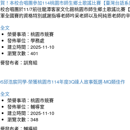
狂賀！本校合唱團參加114桃園市師生鄉土歌謠比賽【臺灣台語
本校合唱團於11/7前往龍潭客家文化館桃園市師生鄉土歌謠比
進軍全國賽的資格特別感謝指導老師吟采老師以及柯純恩老師的
詳全文
榮譽事項：桃園市競賽
發佈單位：學務處
建立時間：2025-11-10
瀏覽次數：401
榮譽發布者：訓育組
05邱浩宸同學-榮獲桃園市114年度3Q達人故事甄選-MQ類佳作
詳全文
榮譽事項：桃園市競賽
發佈單位：輔導室
建立時間：2025-11-10
瀏覽次數：348
榮譽發布者：輔導組