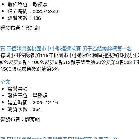
發佈單位：教務處
建立時間：2025-12-26
瀏覽次數：436
榮譽發布者：資訊組
狂賀 田徑隊榮獲桃園市中小聯運選拔賽 男子乙組總錦標第一名
德國小田徑隊參加115年桃園市中小聯運桃園區選拔賽國小男生乙組
00公尺第2名、100公尺第6名512顏宇樂榮獲60公尺第3名50
名509張宸霖榮獲跳遠第6名
詳全文
榮譽事項：
發佈單位：學務處
建立時間：2025-12-16
瀏覽次數：354
榮譽發布者：體育組