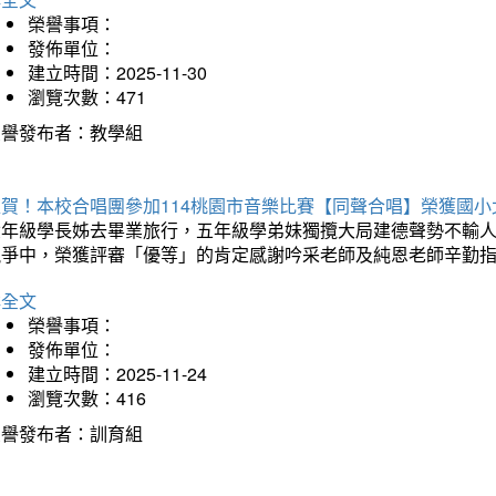
榮譽事項：
發佈單位：
建立時間：2025-11-30
瀏覽次數：471
榮譽發布者：教學組
狂賀！本校合唱團參加114桃園市音樂比賽【同聲合唱】榮獲國小
六年級學長姊去畢業旅行，五年級學弟妹獨攬大局建德聲勢不輸
競爭中，榮獲評審「優等」的肯定感謝吟采老師及純恩老師辛勤
詳全文
榮譽事項：
發佈單位：
建立時間：2025-11-24
瀏覽次數：416
榮譽發布者：訓育組