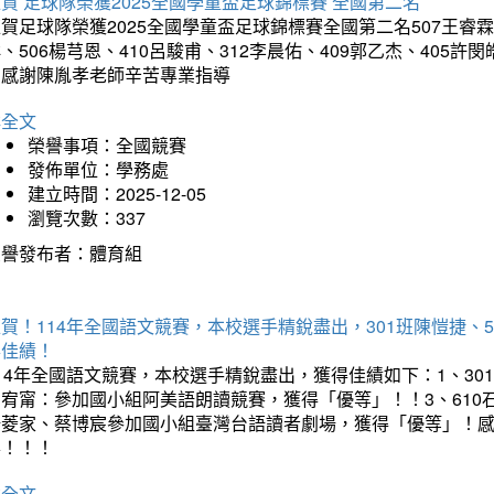
賀 足球隊榮獲2025全國學童盃足球錦標賽 全國第二名
賀足球隊榮獲2025全國學童盃足球錦標賽全國第二名507王睿霖、5
、506楊芎恩、410呂駿甫、312李晨佑、409郭乙杰、405許閔
羽感謝陳胤孝老師辛苦專業指導
詳全文
榮譽事項：全國競賽
發佈單位：學務處
建立時間：2025-12-05
瀏覽次數：337
榮譽發布者：體育組
賀！114年全國語文競賽，本校選手精銳盡出，301班陳愷捷、
得佳績！
14年全國語文競賽，本校選手精銳盡出，獲得佳績如下：1、30
曾宥甯：參加國小組阿美語朗讀競賽，獲得「優等」！！3、610
楊菱家、蔡博宸參加國小組臺灣台語讀者劇場，獲得「優等」！
喜！！！
詳全文