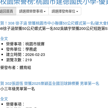
校園榮譽榜:桃園市建德國民小學-優
返回首頁
請選擇榮譽事項
請選擇發佈單位
賀！308 徐子涵 榮獲桃園市中小聯運50公尺蝶式第一名(破大會
08徐子涵榮獲50公尺蝶式第一名502吳鎮宇榮獲200公尺短跑第
詳全文
榮譽事項：桃園市競賽
發佈單位：學務處
建立時間：2026-02-23
瀏覽次數：219
榮譽發布者：體育組
賀 302張語恆 榮獲2025樂穎盃全國羽球錦標賽 男單第一名
國小三年級男單第一名
詳全文
榮譽事項：