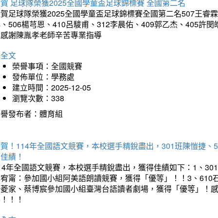
賀 足球隊榮獲2025全國學童盃足球錦標賽 全國第二名
賀足球隊榮獲2025全國學童盃足球錦標賽全國第二名507王睿霖、5
、506楊芎恩、410呂駿甫、312李晨佑、409郭乙杰、405許閔
羽感謝陳胤孝老師辛苦專業指導
詳全文
榮譽事項：全國競賽
發佈單位：學務處
建立時間：2025-12-05
瀏覽次數：338
榮譽發布者：體育組
賀！114年全國語文競賽，本校選手精銳盡出，301班陳愷捷、
得佳績！
14年全國語文競賽，本校選手精銳盡出，獲得佳績如下：1、30
曾宥甯：參加國小組阿美語朗讀競賽，獲得「優等」！！3、610
楊菱家、蔡博宸參加國小組臺灣台語讀者劇場，獲得「優等」！
喜！！！