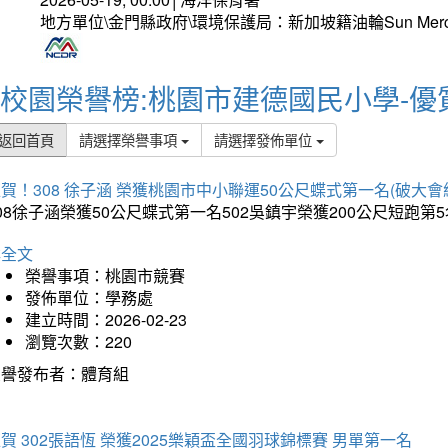
地方單位\金門縣政府\環境保護局：新加坡籍油輪Sun Mer
校園榮譽榜:桃園市建德國民小學-優
返回首頁
請選擇榮譽事項
請選擇發佈單位
賀！308 徐子涵 榮獲桃園市中小聯運50公尺蝶式第一名(破大會
08徐子涵榮獲50公尺蝶式第一名502吳鎮宇榮獲200公尺短跑第
詳全文
榮譽事項：桃園市競賽
發佈單位：學務處
建立時間：2026-02-23
瀏覽次數：220
榮譽發布者：體育組
賀 302張語恆 榮獲2025樂穎盃全國羽球錦標賽 男單第一名