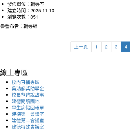
發佈單位：輔導室
建立時間：2025-11-10
瀏覽次數：351
榮譽發布者：輔導組
上一頁
1
2
3
4
線上專區
校內直播專區
吳鴻麟獎助學金
校長爸爸說故事
建德閱讀園地
學生病假回報單
建德第一會議室
建德第二會議室
建德特殊會議室