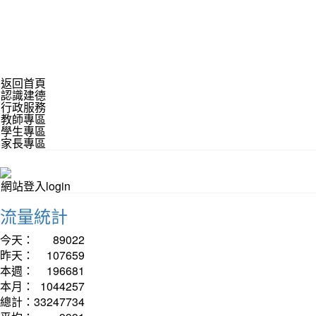
返回首頁
認識建德
行政服務
教師專區
學生專區
家長專區
網站登入login
流量統計
今天：
89022
昨天：
107659
本週：
196681
本月：
1044257
總計：
33247734