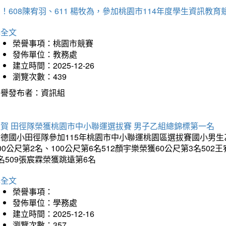
！608陳宥羽、611 楊牧為，參加桃園市114年度學生資訊教
詳全文
榮譽事項：桃園市競賽
發佈單位：教務處
建立時間：2025-12-26
瀏覽次數：439
榮譽發布者：資訊組
狂賀 田徑隊榮獲桃園市中小聯運選拔賽 男子乙組總錦標第一名
德國小田徑隊參加115年桃園市中小聯運桃園區選拔賽國小男生乙組
00公尺第2名、100公尺第6名512顏宇樂榮獲60公尺第3名50
名509張宸霖榮獲跳遠第6名
詳全文
榮譽事項：
發佈單位：學務處
建立時間：2025-12-16
瀏覽次數：357