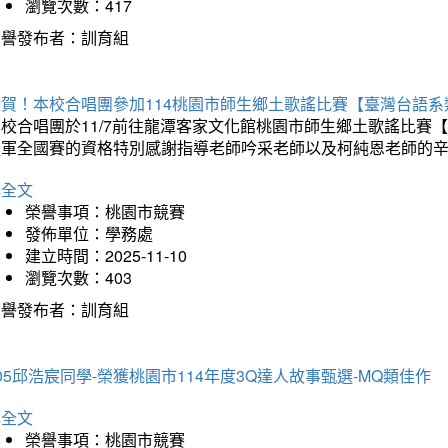
瀏覽次數：417
榮譽發布者：訓育組
狂賀！本校合唱團參加114桃園市師生鄉土歌謠比賽【臺灣台語
本校合唱團於11/7前往龍潭客家文化館桃園市師生鄉土歌謠比
進軍全國賽的資格特別感謝指導老師吟采老師以及柯純恩老師的
詳全文
榮譽事項：桃園市競賽
發佈單位：學務處
建立時間：2025-11-10
瀏覽次數：403
榮譽發布者：訓育組
05邱浩宸同學-榮獲桃園市114年度3Q達人故事甄選-MQ類佳作
詳全文
榮譽事項：桃園市競賽