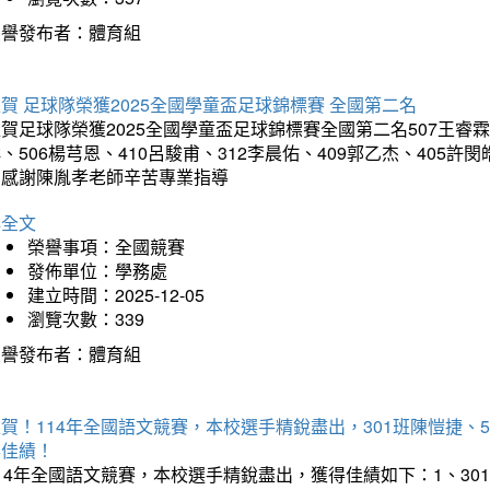
榮譽發布者：體育組
賀 足球隊榮獲2025全國學童盃足球錦標賽 全國第二名
賀足球隊榮獲2025全國學童盃足球錦標賽全國第二名507王睿霖、5
、506楊芎恩、410呂駿甫、312李晨佑、409郭乙杰、405許閔
羽感謝陳胤孝老師辛苦專業指導
詳全文
榮譽事項：全國競賽
發佈單位：學務處
建立時間：2025-12-05
瀏覽次數：339
榮譽發布者：體育組
賀！114年全國語文競賽，本校選手精銳盡出，301班陳愷捷、
得佳績！
14年全國語文競賽，本校選手精銳盡出，獲得佳績如下：1、30