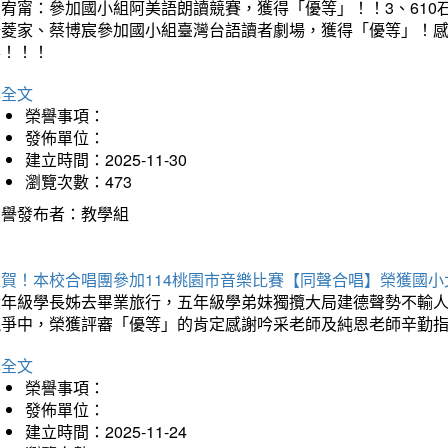
曾宥甯：參加國小組阿美語朗讀競賽，獲得「優等」！！3、610
楊菱家、蔡博宸參加國小組臺灣台語讀者劇場，獲得「優等」！
喜！！！
詳全文
榮譽事項：
發佈單位：
建立時間：2025-11-30
瀏覽次數：473
榮譽發布者：教學組
狂賀！本校合唱團參加114桃園市音樂比賽【同聲合唱】榮獲國小
六年級學長姊去畢業旅行，五年級學弟妹獨攬大局建德聲勢不輸
競爭中，榮獲評審「優等」的肯定感謝吟采老師及純恩老師辛勤
詳全文
榮譽事項：
發佈單位：
建立時間：2025-11-24