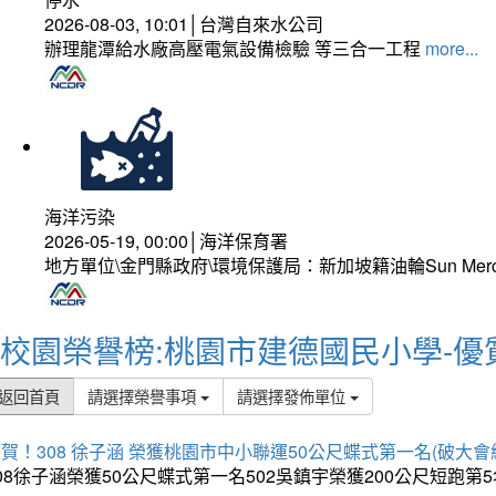
2026-08-03, 10:01│台灣自來水公司
辦理龍潭給水廠高壓電氣設備檢驗 等三合一工程
more...
海洋污染
2026-05-19, 00:00│海洋保育署
地方單位\金門縣政府\環境保護局：新加坡籍油輪Sun Mer
校園榮譽榜:桃園市建德國民小學-優
返回首頁
請選擇榮譽事項
請選擇發佈單位
賀！308 徐子涵 榮獲桃園市中小聯運50公尺蝶式第一名(破大會
08徐子涵榮獲50公尺蝶式第一名502吳鎮宇榮獲200公尺短跑第