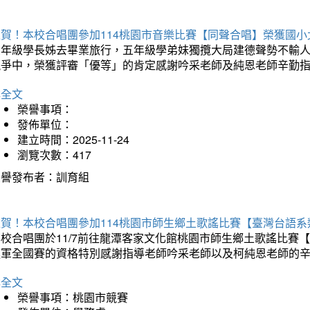
狂賀！本校合唱團參加114桃園市音樂比賽【同聲合唱】榮獲國小
六年級學長姊去畢業旅行，五年級學弟妹獨攬大局建德聲勢不輸
競爭中，榮獲評審「優等」的肯定感謝吟采老師及純恩老師辛勤
詳全文
榮譽事項：
發佈單位：
建立時間：2025-11-24
瀏覽次數：417
榮譽發布者：訓育組
狂賀！本校合唱團參加114桃園市師生鄉土歌謠比賽【臺灣台語
本校合唱團於11/7前往龍潭客家文化館桃園市師生鄉土歌謠比
進軍全國賽的資格特別感謝指導老師吟采老師以及柯純恩老師的
詳全文
榮譽事項：桃園市競賽