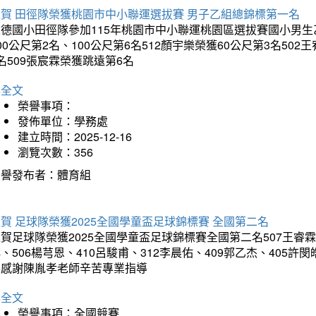
狂賀 田徑隊榮獲桃園市中小聯運選拔賽 男子乙組總錦標第一名
德國小田徑隊參加115年桃園市中小聯運桃園區選拔賽國小男生乙組
00公尺第2名、100公尺第6名512顏宇樂榮獲60公尺第3名50
名509張宸霖榮獲跳遠第6名
詳全文
榮譽事項：
發佈單位：學務處
建立時間：2025-12-16
瀏覽次數：356
榮譽發布者：體育組
賀 足球隊榮獲2025全國學童盃足球錦標賽 全國第二名
賀足球隊榮獲2025全國學童盃足球錦標賽全國第二名507王睿霖、5
、506楊芎恩、410呂駿甫、312李晨佑、409郭乙杰、405許閔
羽感謝陳胤孝老師辛苦專業指導
詳全文
榮譽事項：全國競賽