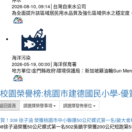
2026-08-10, 09:14│台灣自來水公司
為全面提升該區域居民用水品質及強化區域供水之穩定度
海洋污染
2026-05-19, 00:00│海洋保育署
地方單位\金門縣政府\環境保護局：新加坡籍油輪Sun Mer
校園榮譽榜:桃園市建德國民小學-優
返回首頁
請選擇榮譽事項
請選擇發佈單位
賀！308 徐子涵 榮獲桃園市中小聯運50公尺蝶式第一名(破大會
08徐子涵榮獲50公尺蝶式第一名502吳鎮宇榮獲200公尺短跑第