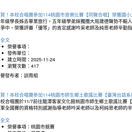
狂賀！本校合唱團參加114桃園市音樂比賽【同聲合唱】榮獲國小
六年級學長姊去畢業旅行，五年級學弟妹獨攬大局建德聲勢不輸
競爭中，榮獲評審「優等」的肯定感謝吟采老師及純恩老師辛勤
詳全文
榮譽事項：
發佈單位：
建立時間：2025-11-24
瀏覽次數：417
榮譽發布者：訓育組
狂賀！本校合唱團參加114桃園市師生鄉土歌謠比賽【臺灣台語
本校合唱團於11/7前往龍潭客家文化館桃園市師生鄉土歌謠比
進軍全國賽的資格特別感謝指導老師吟采老師以及柯純恩老師的
詳全文
榮譽事項：桃園市競賽