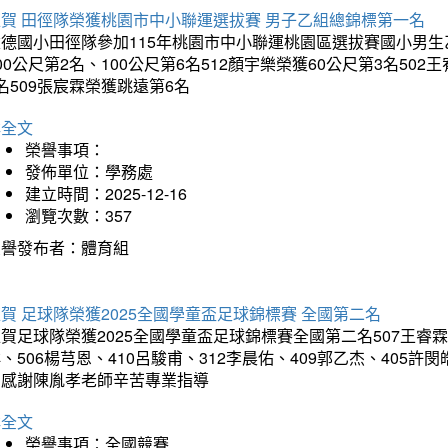
狂賀 田徑隊榮獲桃園市中小聯運選拔賽 男子乙組總錦標第一名
德國小田徑隊參加115年桃園市中小聯運桃園區選拔賽國小男生乙組
00公尺第2名、100公尺第6名512顏宇樂榮獲60公尺第3名50
名509張宸霖榮獲跳遠第6名
詳全文
榮譽事項：
發佈單位：學務處
建立時間：2025-12-16
瀏覽次數：357
榮譽發布者：體育組
賀 足球隊榮獲2025全國學童盃足球錦標賽 全國第二名
賀足球隊榮獲2025全國學童盃足球錦標賽全國第二名507王睿霖、5
、506楊芎恩、410呂駿甫、312李晨佑、409郭乙杰、405許閔
羽感謝陳胤孝老師辛苦專業指導
詳全文
榮譽事項：全國競賽