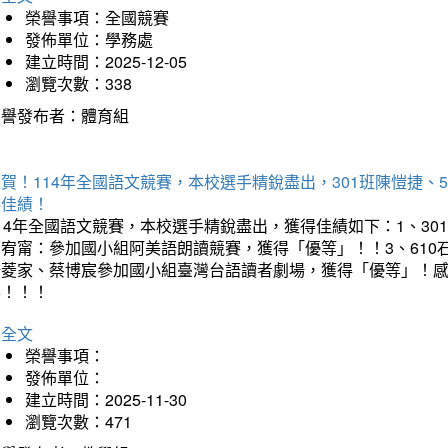
榮譽事項：全國競賽
發佈單位：學務處
建立時間：2025-12-05
瀏覽次數：338
榮譽發布者：體育組
賀！114年全國語文競賽，本校選手精銳盡出，301班陳愷捷、
得佳績！
14年全國語文競賽，本校選手精銳盡出，獲得佳績如下：1、30
曾宥甯：參加國小組阿美語朗讀競賽，獲得「優等」！！3、610
楊菱家、蔡博宸參加國小組臺灣台語讀者劇場，獲得「優等」！
喜！！！
詳全文
榮譽事項：
發佈單位：
建立時間：2025-11-30
瀏覽次數：471