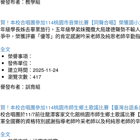
榮譽發布者：教學組
狂賀！本校合唱團參加114桃園市音樂比賽【同聲合唱】榮獲國小
六年級學長姊去畢業旅行，五年級學弟妹獨攬大局建德聲勢不輸
競爭中，榮獲評審「優等」的肯定感謝吟采老師及純恩老師辛勤
詳全文
榮譽事項：
發佈單位：
建立時間：2025-11-24
瀏覽次數：417
榮譽發布者：訓育組
狂賀！本校合唱團參加114桃園市師生鄉土歌謠比賽【臺灣台語
本校合唱團於11/7前往龍潭客家文化館桃園市師生鄉土歌謠比
進軍全國賽的資格特別感謝指導老師吟采老師以及柯純恩老師的
詳全文