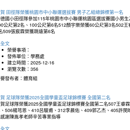
狂賀 田徑隊榮獲桃園市中小聯運選拔賽 男子乙組總錦標第一名
德國小田徑隊參加115年桃園市中小聯運桃園區選拔賽國小男生乙組
00公尺第2名、100公尺第6名512顏宇樂榮獲60公尺第3名50
名509張宸霖榮獲跳遠第6名
詳全文
榮譽事項：
發佈單位：學務處
建立時間：2025-12-16
瀏覽次數：356
榮譽發布者：體育組
賀 足球隊榮獲2025全國學童盃足球錦標賽 全國第二名
賀足球隊榮獲2025全國學童盃足球錦標賽全國第二名507王睿霖、5
、506楊芎恩、410呂駿甫、312李晨佑、409郭乙杰、405許閔
羽感謝陳胤孝老師辛苦專業指導
詳全文