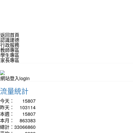
返回首頁
認識建德
行政服務
教師專區
學生專區
家長專區
網站登入login
流量統計
今天：
15807
昨天：
103114
本週：
15807
本月：
863383
總計：
33066860