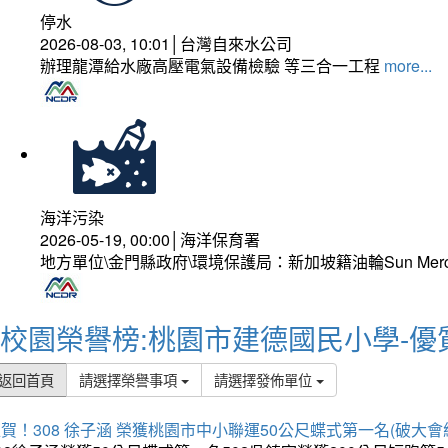
停水
2026-08-03, 10:01│台灣自來水公司
辦理龍潭給水廠高壓電氣設備檢驗 等三合一工程
more...
海洋污染
2026-05-19, 00:00│海洋保育署
地方單位\金門縣政府\環境保護局：新加坡籍油輪Sun Mer
校園榮譽榜:桃園市建德國民小學-優
返回首頁
請選擇榮譽事項
請選擇發佈單位
賀！308 徐子涵 榮獲桃園市中小聯運50公尺蝶式第一名(破大會