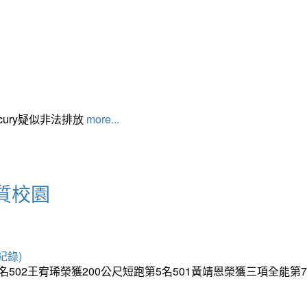
cury疑似非法排放
more...
質校園
紀錄)
5名502王宥琋榮獲200公尺短跑第5名501黃靖恩榮獲三項全能第