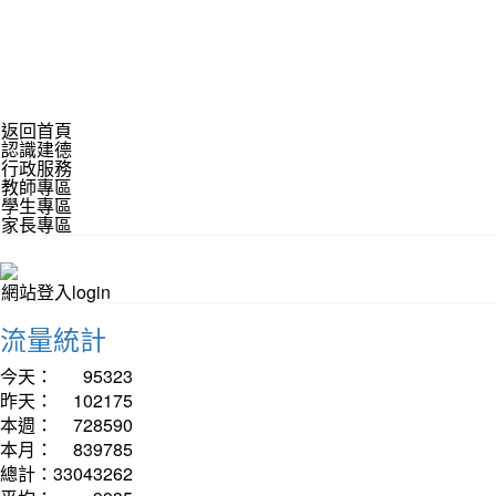
返回首頁
認識建德
行政服務
教師專區
學生專區
家長專區
網站登入login
流量統計
今天：
95323
昨天：
102175
本週：
728590
本月：
839785
總計：
33043262