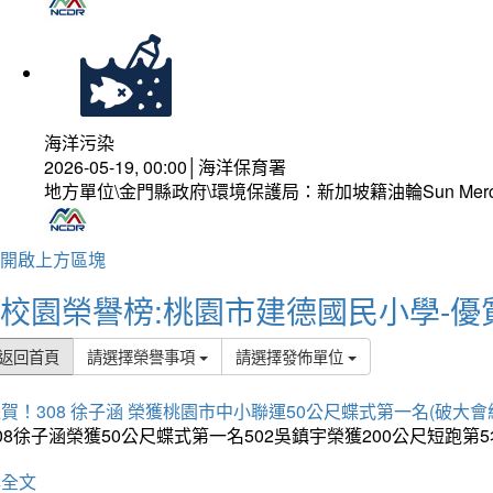
海洋污染
2026-05-19, 00:00│海洋保育署
地方單位\金門縣政府\環境保護局：新加坡籍油輪Sun Mer
開啟上方區塊
校園榮譽榜:桃園市建德國民小學-優
返回首頁
請選擇榮譽事項
請選擇發佈單位
賀！308 徐子涵 榮獲桃園市中小聯運50公尺蝶式第一名(破大會
08徐子涵榮獲50公尺蝶式第一名502吳鎮宇榮獲200公尺短跑第
詳全文