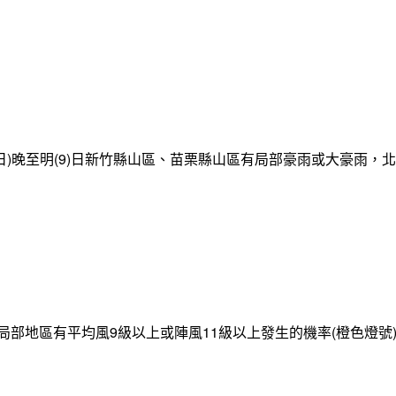
日)晚至明(9)日新竹縣山區、苗栗縣山區有局部豪雨或大豪雨，
局部地區有平均風9級以上或陣風11級以上發生的機率(橙色燈號)