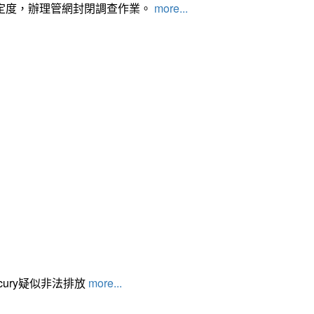
定度，辦理管網封閉調查作業。
more...
cury疑似非法排放
more...