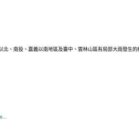
栗以北、南投、嘉義以南地區及臺中、雲林山區有局部大雨發生
...