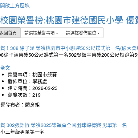
開啟上方區塊
校園榮譽榜:桃園市建德國民小學-優
返回首頁
請選擇榮譽事項
請選擇發佈單位
賀！308 徐子涵 榮獲桃園市中小聯運50公尺蝶式第一名(破大會
08徐子涵榮獲50公尺蝶式第一名502吳鎮宇榮獲200公尺短跑第
詳全文
榮譽事項：桃園市競賽
發佈單位：學務處
建立時間：2026-02-23
瀏覽次數：219
榮譽發布者：體育組
賀 302張語恆 榮獲2025樂穎盃全國羽球錦標賽 男單第一名
國小三年級男單第一名