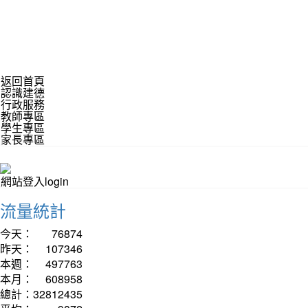
返回首頁
認識建德
行政服務
教師專區
學生專區
家長專區
網站登入login
流量統計
今天：
76874
昨天：
107346
本週：
497763
本月：
608958
總計：
32812435