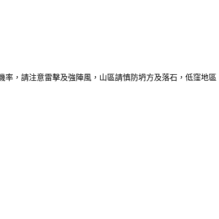
的機率，請注意雷擊及強陣風，山區請慎防坍方及落石，低窪地區