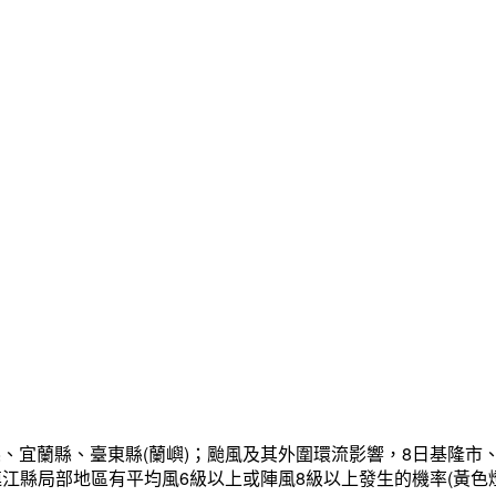
、宜蘭縣、臺東縣(蘭嶼)；颱風及其外圍環流影響，8日基隆市
連江縣局部地區有平均風6級以上或陣風8級以上發生的機率(黃色