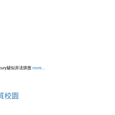
cury疑似非法排放
more...
質校園