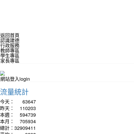
返回首頁
認識建德
行政服務
教師專區
學生專區
家長專區
網站登入login
流量統計
今天：
63647
昨天：
110203
本週：
594739
本月：
705934
總計：
32909411