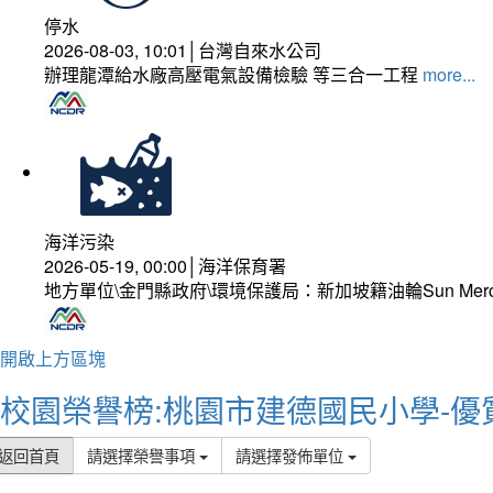
停水
2026-08-03, 10:01│台灣自來水公司
辦理龍潭給水廠高壓電氣設備檢驗 等三合一工程
more...
海洋污染
2026-05-19, 00:00│海洋保育署
地方單位\金門縣政府\環境保護局：新加坡籍油輪Sun Mer
開啟上方區塊
校園榮譽榜:桃園市建德國民小學-優
返回首頁
請選擇榮譽事項
請選擇發佈單位