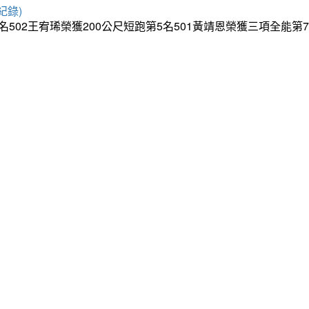
紀錄)
5名502王宥琋榮獲200公尺短跑第5名501黃靖恩榮獲三項全能第