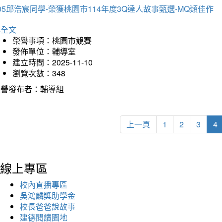
05邱浩宸同學-榮獲桃園市114年度3Q達人故事甄選-MQ類佳作
詳全文
榮譽事項：桃園市競賽
發佈單位：輔導室
建立時間：2025-11-10
瀏覽次數：348
榮譽發布者：輔導組
上一頁
1
2
3
4
線上專區
校內直播專區
吳鴻麟獎助學金
校長爸爸說故事
建德閱讀園地