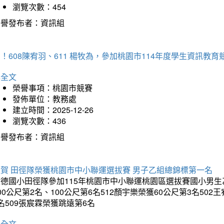
瀏覽次數：454
榮譽發布者：資訊組
！608陳宥羽、611 楊牧為，參加桃園市114年度學生資訊教
詳全文
榮譽事項：桃園市競賽
發佈單位：教務處
建立時間：2025-12-26
瀏覽次數：436
榮譽發布者：資訊組
狂賀 田徑隊榮獲桃園市中小聯運選拔賽 男子乙組總錦標第一名
德國小田徑隊參加115年桃園市中小聯運桃園區選拔賽國小男生乙組
00公尺第2名、100公尺第6名512顏宇樂榮獲60公尺第3名50
名509張宸霖榮獲跳遠第6名
詳全文