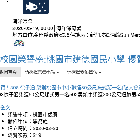
海洋污染
2026-05-19, 00:00│海洋保育署
地方單位\金門縣政府\環境保護局：新加坡籍油輪Sun Mer
校園榮譽榜:桃園市建德國民小學-優
返回首頁
請選擇榮譽事項
請選擇發佈單位
賀！308 徐子涵 榮獲桃園市中小聯運50公尺蝶式第一名(破大會
08徐子涵榮獲50公尺蝶式第一名502吳鎮宇榮獲200公尺短跑第
詳全文
榮譽事項：桃園市競賽
發佈單位：學務處
建立時間：2026-02-23
瀏覽次數：219