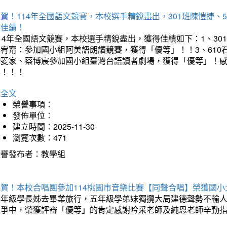
賀！114年全國語文競賽，本校選手精銳盡出，301班陳愷捷、
得佳績！
14年全國語文競賽，本校選手精銳盡出，獲得佳績如下：1、30
曾宥甯：參加國小組阿美語朗讀競賽，獲得「優等」！！3、610
楊菱家、蔡博宸參加國小組臺灣台語讀者劇場，獲得「優等」！
喜！！！
詳全文
榮譽事項：
發佈單位：
建立時間：2025-11-30
瀏覽次數：471
榮譽發布者：教學組
狂賀！本校合唱團參加114桃園市音樂比賽【同聲合唱】榮獲國小
六年級學長姊去畢業旅行，五年級學弟妹獨攬大局建德聲勢不輸
競爭中，榮獲評審「優等」的肯定感謝吟采老師及純恩老師辛勤