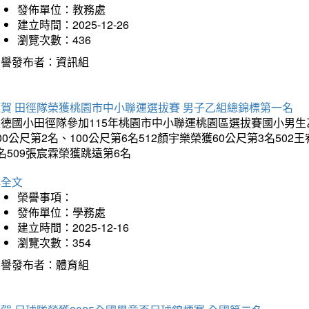
發佈單位：教務處
建立時間：2025-12-26
瀏覽次數：436
榮譽發布者：資訊組
狂賀 田徑隊榮獲桃園市中小聯運選拔賽 男子乙組總錦標第一名
德國小田徑隊參加115年桃園市中小聯運桃園區選拔賽國小男生乙組
00公尺第2名、100公尺第6名512顏宇樂榮獲60公尺第3名50
名509張宸霖榮獲跳遠第6名
詳全文
榮譽事項：
發佈單位：學務處
建立時間：2025-12-16
瀏覽次數：354
榮譽發布者：體育組