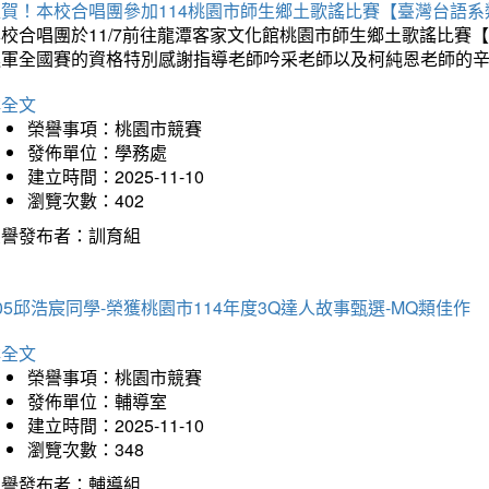
狂賀！本校合唱團參加114桃園市師生鄉土歌謠比賽【臺灣台語
本校合唱團於11/7前往龍潭客家文化館桃園市師生鄉土歌謠比
進軍全國賽的資格特別感謝指導老師吟采老師以及柯純恩老師的
詳全文
榮譽事項：桃園市競賽
發佈單位：學務處
建立時間：2025-11-10
瀏覽次數：402
榮譽發布者：訓育組
05邱浩宸同學-榮獲桃園市114年度3Q達人故事甄選-MQ類佳作
詳全文
榮譽事項：桃園市競賽
發佈單位：輔導室
建立時間：2025-11-10
瀏覽次數：348
榮譽發布者：輔導組