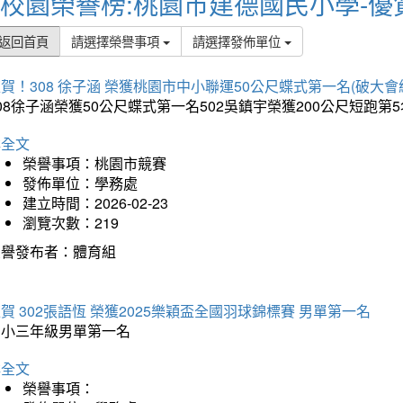
校園榮譽榜:桃園市建德國民小學-優
返回首頁
請選擇榮譽事項
請選擇發佈單位
賀！308 徐子涵 榮獲桃園市中小聯運50公尺蝶式第一名(破大會
08徐子涵榮獲50公尺蝶式第一名502吳鎮宇榮獲200公尺短跑第
詳全文
榮譽事項：桃園市競賽
發佈單位：學務處
建立時間：2026-02-23
瀏覽次數：219
榮譽發布者：體育組
賀 302張語恆 榮獲2025樂穎盃全國羽球錦標賽 男單第一名
國小三年級男單第一名
詳全文
榮譽事項：