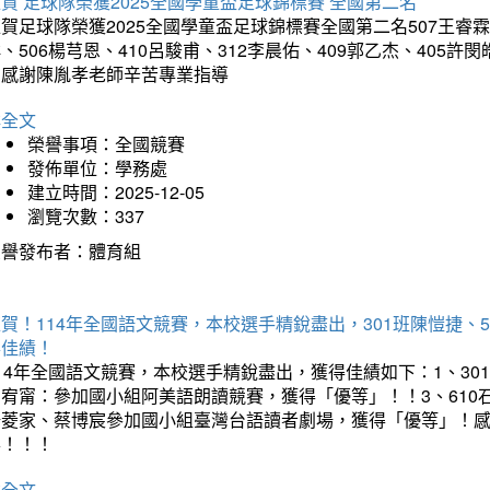
賀 足球隊榮獲2025全國學童盃足球錦標賽 全國第二名
賀足球隊榮獲2025全國學童盃足球錦標賽全國第二名507王睿霖、5
、506楊芎恩、410呂駿甫、312李晨佑、409郭乙杰、405許閔
羽感謝陳胤孝老師辛苦專業指導
詳全文
榮譽事項：全國競賽
發佈單位：學務處
建立時間：2025-12-05
瀏覽次數：337
榮譽發布者：體育組
賀！114年全國語文競賽，本校選手精銳盡出，301班陳愷捷、
得佳績！
14年全國語文競賽，本校選手精銳盡出，獲得佳績如下：1、30
曾宥甯：參加國小組阿美語朗讀競賽，獲得「優等」！！3、610
楊菱家、蔡博宸參加國小組臺灣台語讀者劇場，獲得「優等」！
喜！！！
詳全文