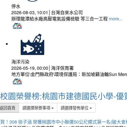
停水
2026-08-03, 10:01│台灣自來水公司
辦理龍潭給水廠高壓電氣設備檢驗 等三合一工程
more...
海洋污染
2026-05-19, 00:00│海洋保育署
地方單位\金門縣政府\環境保護局：新加坡籍油輪Sun Mer
校園榮譽榜:桃園市建德國民小學-優
返回首頁
請選擇榮譽事項
請選擇發佈單位
賀！308 徐子涵 榮獲桃園市中小聯運50公尺蝶式第一名(破大會