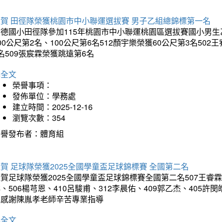
狂賀 田徑隊榮獲桃園市中小聯運選拔賽 男子乙組總錦標第一名
德國小田徑隊參加115年桃園市中小聯運桃園區選拔賽國小男生乙組
00公尺第2名、100公尺第6名512顏宇樂榮獲60公尺第3名50
名509張宸霖榮獲跳遠第6名
詳全文
榮譽事項：
發佈單位：學務處
建立時間：2025-12-16
瀏覽次數：354
榮譽發布者：體育組
賀 足球隊榮獲2025全國學童盃足球錦標賽 全國第二名
賀足球隊榮獲2025全國學童盃足球錦標賽全國第二名507王睿霖、5
、506楊芎恩、410呂駿甫、312李晨佑、409郭乙杰、405許閔
羽感謝陳胤孝老師辛苦專業指導
詳全文