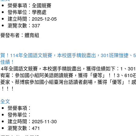
榮譽事項：全國競賽
發佈單位：學務處
建立時間：2025-12-05
瀏覽次數：337
榮譽發布者：體育組
賀！114年全國語文競賽，本校選手精銳盡出，301班陳愷捷、
得佳績！
14年全國語文競賽，本校選手精銳盡出，獲得佳績如下：1、30
曾宥甯：參加國小組阿美語朗讀競賽，獲得「優等」！！3、610
楊菱家、蔡博宸參加國小組臺灣台語讀者劇場，獲得「優等」！
喜！！！
詳全文
榮譽事項：
發佈單位：
建立時間：2025-11-30
瀏覽次數：471