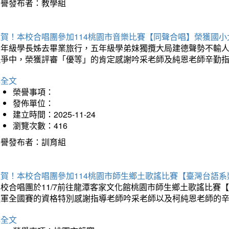
榮譽發布者：教學組
狂賀！本校合唱團參加114桃園市音樂比賽【同聲合唱】榮獲國小
六年級學長姊去畢業旅行，五年級學弟妹獨攬大局建德聲勢不輸
競爭中，榮獲評審「優等」的肯定感謝吟采老師及純恩老師辛勤
詳全文
榮譽事項：
發佈單位：
建立時間：2025-11-24
瀏覽次數：416
榮譽發布者：訓育組
狂賀！本校合唱團參加114桃園市師生鄉土歌謠比賽【臺灣台語
本校合唱團於11/7前往龍潭客家文化館桃園市師生鄉土歌謠比
進軍全國賽的資格特別感謝指導老師吟采老師以及柯純恩老師的
詳全文