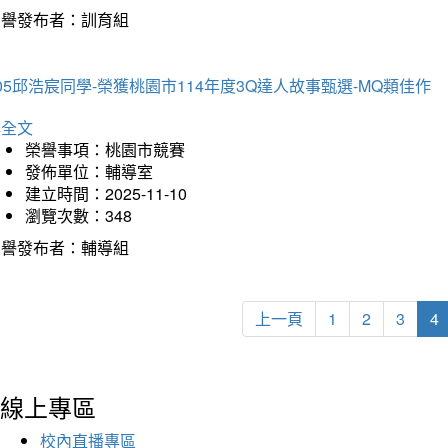
榮譽發布者：訓育組
05邱浩宸同學-榮獲桃園市114年度3Q達人故事甄選-MQ類佳作
詳全文
榮譽事項：桃園市競賽
發佈單位：輔導室
建立時間：2025-11-10
瀏覽次數：348
榮譽發布者：輔導組
上一頁
1
2
3
4
線上專區
校內直播專區