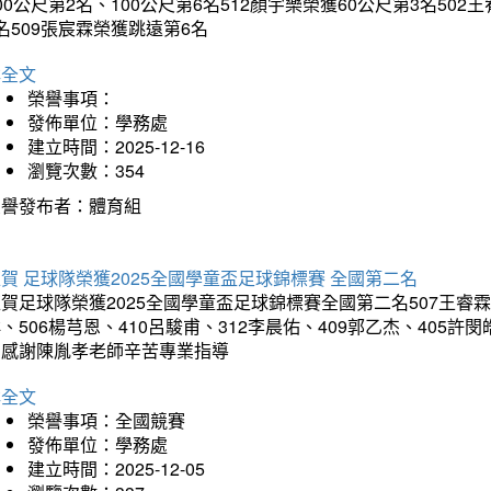
00公尺第2名、100公尺第6名512顏宇樂榮獲60公尺第3名50
名509張宸霖榮獲跳遠第6名
詳全文
榮譽事項：
發佈單位：學務處
建立時間：2025-12-16
瀏覽次數：354
榮譽發布者：體育組
賀 足球隊榮獲2025全國學童盃足球錦標賽 全國第二名
賀足球隊榮獲2025全國學童盃足球錦標賽全國第二名507王睿霖、5
、506楊芎恩、410呂駿甫、312李晨佑、409郭乙杰、405許閔
羽感謝陳胤孝老師辛苦專業指導
詳全文
榮譽事項：全國競賽
發佈單位：學務處
建立時間：2025-12-05