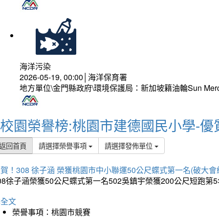
海洋污染
2026-05-19, 00:00│海洋保育署
地方單位\金門縣政府\環境保護局：新加坡籍油輪Sun Mer
校園榮譽榜:桃園市建德國民小學-優
返回首頁
請選擇榮譽事項
請選擇發佈單位
賀！308 徐子涵 榮獲桃園市中小聯運50公尺蝶式第一名(破大會
08徐子涵榮獲50公尺蝶式第一名502吳鎮宇榮獲200公尺短跑第
詳全文
榮譽事項：桃園市競賽