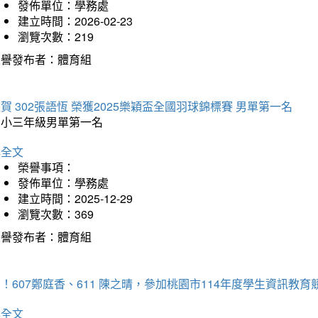
發佈單位：學務處
建立時間：2026-02-23
瀏覽次數：219
榮譽發布者：體育組
賀 302張語恆 榮獲2025樂穎盃全國羽球錦標賽 男單第一名
國小三年級男單第一名
詳全文
榮譽事項：
發佈單位：學務處
建立時間：2025-12-29
瀏覽次數：369
榮譽發布者：體育組
！607鄭庭香、611 陳之晴，參加桃園市114年度學生資訊教
詳全文