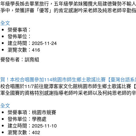
六年級學長姊去畢業旅行，五年級學弟妹獨攬大局建德聲勢不輸
競爭中，榮獲評審「優等」的肯定感謝吟采老師及純恩老師辛勤
詳全文
榮譽事項：
發佈單位：
建立時間：2025-11-24
瀏覽次數：416
榮譽發布者：訓育組
狂賀！本校合唱團參加114桃園市師生鄉土歌謠比賽【臺灣台語
本校合唱團於11/7前往龍潭客家文化館桃園市師生鄉土歌謠比
進軍全國賽的資格特別感謝指導老師吟采老師以及柯純恩老師的
詳全文
榮譽事項：桃園市競賽
發佈單位：學務處
建立時間：2025-11-10
瀏覽次數：402