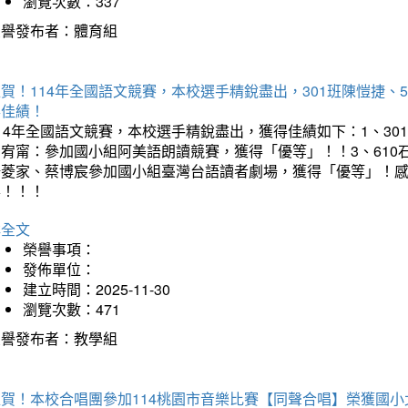
瀏覽次數：337
榮譽發布者：體育組
賀！114年全國語文競賽，本校選手精銳盡出，301班陳愷捷、
得佳績！
14年全國語文競賽，本校選手精銳盡出，獲得佳績如下：1、30
曾宥甯：參加國小組阿美語朗讀競賽，獲得「優等」！！3、610
楊菱家、蔡博宸參加國小組臺灣台語讀者劇場，獲得「優等」！
喜！！！
詳全文
榮譽事項：
發佈單位：
建立時間：2025-11-30
瀏覽次數：471
榮譽發布者：教學組
狂賀！本校合唱團參加114桃園市音樂比賽【同聲合唱】榮獲國小