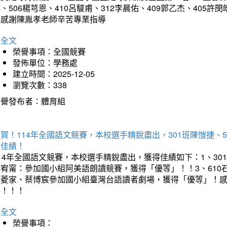
、506楊芎恩、410呂駿甫、312李晨佑、409郭乙杰、405許閔
羽感謝陳胤孝老師辛苦專業指導
詳全文
榮譽事項：全國競賽
發佈單位：學務處
建立時間：2025-12-05
瀏覽次數：338
榮譽發布者：體育組
賀！114年全國語文競賽，本校選手精銳盡出，301班陳愷捷、
得佳績！
14年全國語文競賽，本校選手精銳盡出，獲得佳績如下：1、30
曾宥甯：參加國小組阿美語朗讀競賽，獲得「優等」！！3、610
楊菱家、蔡博宸參加國小組臺灣台語讀者劇場，獲得「優等」！
喜！！！
詳全文
榮譽事項：