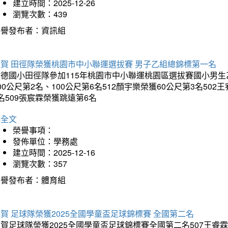
建立時間：2025-12-26
瀏覽次數：439
榮譽發布者：資訊組
狂賀 田徑隊榮獲桃園市中小聯運選拔賽 男子乙組總錦標第一名
德國小田徑隊參加115年桃園市中小聯運桃園區選拔賽國小男生乙組
00公尺第2名、100公尺第6名512顏宇樂榮獲60公尺第3名50
名509張宸霖榮獲跳遠第6名
詳全文
榮譽事項：
發佈單位：學務處
建立時間：2025-12-16
瀏覽次數：357
榮譽發布者：體育組
賀 足球隊榮獲2025全國學童盃足球錦標賽 全國第二名
賀足球隊榮獲2025全國學童盃足球錦標賽全國第二名507王睿霖、5