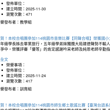
發佈單位：
建立時間：2025-11-30
瀏覽次數：471
榮譽發布者：教學組
狂賀！本校合唱團參加114桃園市音樂比賽【同聲合唱】榮獲國小
六年級學長姊去畢業旅行，五年級學弟妹獨攬大局建德聲勢不輸
競爭中，榮獲評審「優等」的肯定感謝吟采老師及純恩老師辛勤
詳全文
榮譽事項：
發佈單位：
建立時間：2025-11-24
瀏覽次數：417
榮譽發布者：訓育組
狂賀！本校合唱團參加114桃園市師生鄉土歌謠比賽【臺灣台語