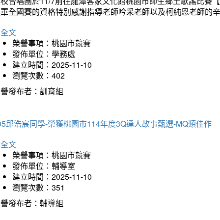
本校合唱團於11/7前往龍潭客家文化館桃園市師生鄉土歌謠比
進軍全國賽的資格特別感謝指導老師吟采老師以及柯純恩老師的
詳全文
榮譽事項：桃園市競賽
發佈單位：學務處
建立時間：2025-11-10
瀏覽次數：402
榮譽發布者：訓育組
05邱浩宸同學-榮獲桃園市114年度3Q達人故事甄選-MQ類佳作
詳全文
榮譽事項：桃園市競賽
發佈單位：輔導室
建立時間：2025-11-10
瀏覽次數：351
榮譽發布者：輔導組