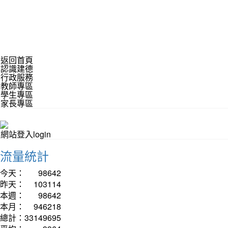
返回首頁
認識建德
行政服務
教師專區
學生專區
家長專區
網站登入login
流量統計
今天：
98642
昨天：
103114
本週：
98642
本月：
946218
總計：
33149695