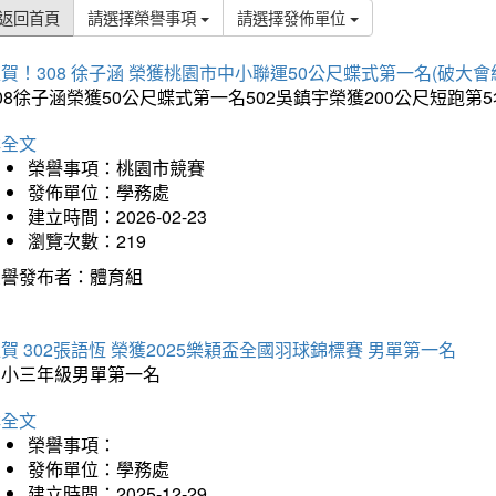
返回首頁
請選擇榮譽事項
請選擇發佈單位
賀！308 徐子涵 榮獲桃園市中小聯運50公尺蝶式第一名(破大會
08徐子涵榮獲50公尺蝶式第一名502吳鎮宇榮獲200公尺短跑第
詳全文
榮譽事項：桃園市競賽
發佈單位：學務處
建立時間：2026-02-23
瀏覽次數：219
榮譽發布者：體育組
賀 302張語恆 榮獲2025樂穎盃全國羽球錦標賽 男單第一名
國小三年級男單第一名
詳全文
榮譽事項：
發佈單位：學務處
建立時間：2025-12-29