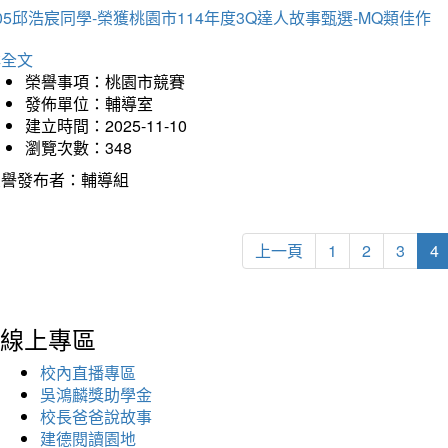
05邱浩宸同學-榮獲桃園市114年度3Q達人故事甄選-MQ類佳作
詳全文
榮譽事項：桃園市競賽
發佈單位：輔導室
建立時間：2025-11-10
瀏覽次數：348
榮譽發布者：輔導組
上一頁
1
2
3
4
線上專區
校內直播專區
吳鴻麟獎助學金
校長爸爸說故事
建德閱讀園地