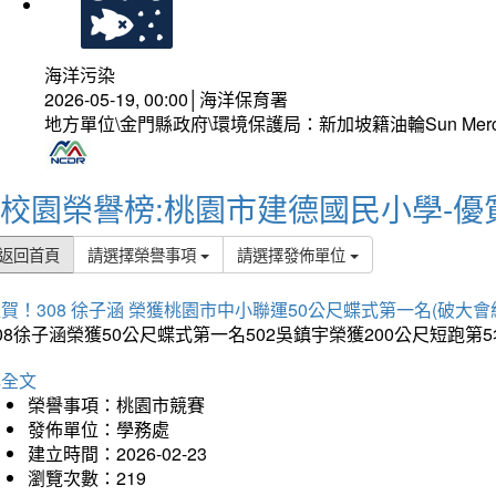
海洋污染
2026-05-19, 00:00│海洋保育署
地方單位\金門縣政府\環境保護局：新加坡籍油輪Sun Mer
校園榮譽榜:桃園市建德國民小學-優
返回首頁
請選擇榮譽事項
請選擇發佈單位
賀！308 徐子涵 榮獲桃園市中小聯運50公尺蝶式第一名(破大會
08徐子涵榮獲50公尺蝶式第一名502吳鎮宇榮獲200公尺短跑第
詳全文
榮譽事項：桃園市競賽
發佈單位：學務處
建立時間：2026-02-23
瀏覽次數：219