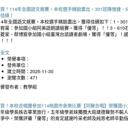
賀！114年全國語文競賽，本校選手精銳盡出，301班陳愷捷、
得佳績！
14年全國語文競賽，本校選手精銳盡出，獲得佳績如下：1、30
曾宥甯：參加國小組阿美語朗讀競賽，獲得「優等」！！3、610
楊菱家、蔡博宸參加國小組臺灣台語讀者劇場，獲得「優等」！
喜！！！
詳全文
榮譽事項：
發佈單位：
建立時間：2025-11-30
瀏覽次數：471
榮譽發布者：教學組
狂賀！本校合唱團參加114桃園市音樂比賽【同聲合唱】榮獲國小
六年級學長姊去畢業旅行，五年級學弟妹獨攬大局建德聲勢不輸
競爭中，榮獲評審「優等」的肯定感謝吟采老師及純恩老師辛勤