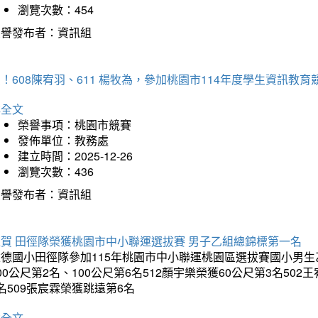
瀏覽次數：454
榮譽發布者：資訊組
！608陳宥羽、611 楊牧為，參加桃園市114年度學生資訊教
詳全文
榮譽事項：桃園市競賽
發佈單位：教務處
建立時間：2025-12-26
瀏覽次數：436
榮譽發布者：資訊組
狂賀 田徑隊榮獲桃園市中小聯運選拔賽 男子乙組總錦標第一名
德國小田徑隊參加115年桃園市中小聯運桃園區選拔賽國小男生乙組
00公尺第2名、100公尺第6名512顏宇樂榮獲60公尺第3名50
名509張宸霖榮獲跳遠第6名
詳全文