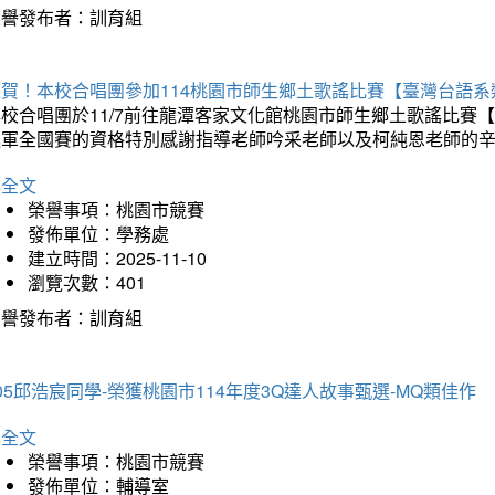
榮譽發布者：訓育組
狂賀！本校合唱團參加114桃園市師生鄉土歌謠比賽【臺灣台語
本校合唱團於11/7前往龍潭客家文化館桃園市師生鄉土歌謠比
進軍全國賽的資格特別感謝指導老師吟采老師以及柯純恩老師的
詳全文
榮譽事項：桃園市競賽
發佈單位：學務處
建立時間：2025-11-10
瀏覽次數：401
榮譽發布者：訓育組
05邱浩宸同學-榮獲桃園市114年度3Q達人故事甄選-MQ類佳作
詳全文
榮譽事項：桃園市競賽
發佈單位：輔導室