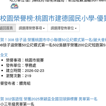
校園榮譽榜:桃園市建德國民小學-優
返回首頁
請選擇榮譽事項
請選擇發佈單位
賀！308 徐子涵 榮獲桃園市中小聯運50公尺蝶式第一名(破大會
08徐子涵榮獲50公尺蝶式第一名502吳鎮宇榮獲200公尺短跑第
詳全文
榮譽事項：桃園市競賽
發佈單位：學務處
建立時間：2026-02-23
瀏覽次數：219
榮譽發布者：體育組
賀 302張語恆 榮獲2025樂穎盃全國羽球錦標賽 男單第一名
國小三年級男單第一名