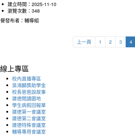
建立時間：2025-11-10
瀏覽次數：348
榮譽發布者：輔導組
上一頁
1
2
3
4
線上專區
校內直播專區
吳鴻麟獎助學金
校長爸爸說故事
建德閱讀園地
學生病假回報單
建德第一會議室
建德第二會議室
建德特殊會議室
輔導專用會議室