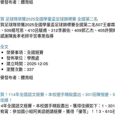
榮譽發布者：體育組
賀 足球隊榮獲2025全國學童盃足球錦標賽 全國第二名
賀足球隊榮獲2025全國學童盃足球錦標賽全國第二名507王睿霖、5
、506楊芎恩、410呂駿甫、312李晨佑、409郭乙杰、405許閔
羽感謝陳胤孝老師辛苦專業指導
詳全文
榮譽事項：全國競賽
發佈單位：學務處
建立時間：2025-12-05
瀏覽次數：337
榮譽發布者：體育組
賀！114年全國語文競賽，本校選手精銳盡出，301班陳愷捷、
得佳績！
14年全國語文競賽，本校選手精銳盡出，獲得佳績如下：1、30
曾宥甯：參加國小組阿美語朗讀競賽，獲得「優等」！！3、610