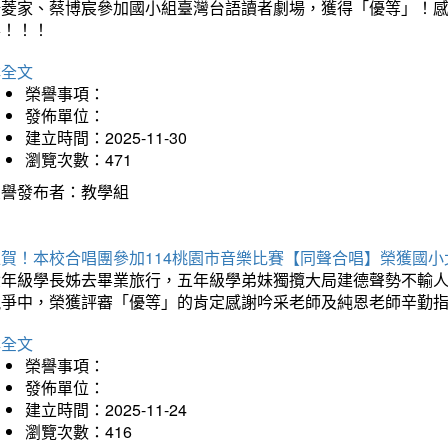
楊菱家、蔡博宸參加國小組臺灣台語讀者劇場，獲得「優等」！
喜！！！
詳全文
榮譽事項：
發佈單位：
建立時間：2025-11-30
瀏覽次數：471
榮譽發布者：教學組
狂賀！本校合唱團參加114桃園市音樂比賽【同聲合唱】榮獲國小
六年級學長姊去畢業旅行，五年級學弟妹獨攬大局建德聲勢不輸
競爭中，榮獲評審「優等」的肯定感謝吟采老師及純恩老師辛勤
詳全文
榮譽事項：
發佈單位：
建立時間：2025-11-24
瀏覽次數：416