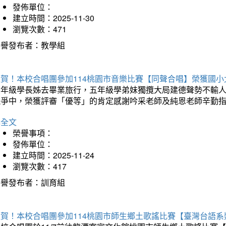
發佈單位：
建立時間：2025-11-30
瀏覽次數：471
榮譽發布者：教學組
狂賀！本校合唱團參加114桃園市音樂比賽【同聲合唱】榮獲國小
六年級學長姊去畢業旅行，五年級學弟妹獨攬大局建德聲勢不輸
競爭中，榮獲評審「優等」的肯定感謝吟采老師及純恩老師辛勤
詳全文
榮譽事項：
發佈單位：
建立時間：2025-11-24
瀏覽次數：417
榮譽發布者：訓育組
狂賀！本校合唱團參加114桃園市師生鄉土歌謠比賽【臺灣台語