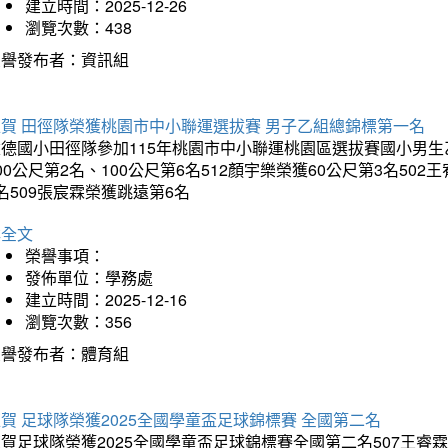
建立時間：2025-12-26
瀏覽次數：438
榮譽發布者：資訊組
狂賀 田徑隊榮獲桃園市中小聯運選拔賽 男子乙組總錦標第一名
德國小田徑隊參加115年桃園市中小聯運桃園區選拔賽國小男生乙組
00公尺第2名、100公尺第6名512顏宇樂榮獲60公尺第3名50
名509張宸霖榮獲跳遠第6名
詳全文
榮譽事項：
發佈單位：學務處
建立時間：2025-12-16
瀏覽次數：356
榮譽發布者：體育組
賀 足球隊榮獲2025全國學童盃足球錦標賽 全國第二名
賀足球隊榮獲2025全國學童盃足球錦標賽全國第二名507王睿霖、5