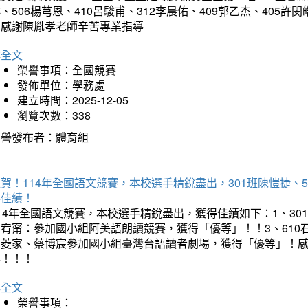
、506楊芎恩、410呂駿甫、312李晨佑、409郭乙杰、405許閔
羽感謝陳胤孝老師辛苦專業指導
詳全文
榮譽事項：全國競賽
發佈單位：學務處
建立時間：2025-12-05
瀏覽次數：338
榮譽發布者：體育組
賀！114年全國語文競賽，本校選手精銳盡出，301班陳愷捷、
得佳績！
14年全國語文競賽，本校選手精銳盡出，獲得佳績如下：1、30
曾宥甯：參加國小組阿美語朗讀競賽，獲得「優等」！！3、610
楊菱家、蔡博宸參加國小組臺灣台語讀者劇場，獲得「優等」！
喜！！！
詳全文
榮譽事項：