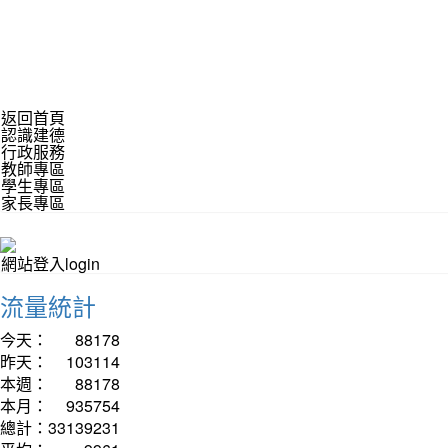
返回首頁
認識建德
行政服務
教師專區
學生專區
家長專區
網站登入login
流量統計
今天：
88178
昨天：
103114
本週：
88178
本月：
935754
總計：
33139231