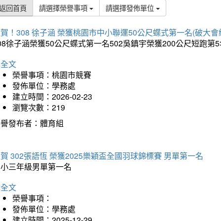
返回首頁
請選擇榮譽事項
請選擇發佈單位
賀！308 徐子涵 榮獲桃園市中小聯運50公尺蝶式第一名(破大會
08徐子涵榮獲50公尺蝶式第一名502吳鎮宇榮獲200公尺短跑第
詳全文
榮譽事項：桃園市競賽
發佈單位：學務處
建立時間：2026-02-23
瀏覽次數：219
榮譽發布者：體育組
賀 302張語恆 榮獲2025樂穎盃全國羽球錦標賽 男單第一名
國小三年級男單第一名
詳全文
榮譽事項：
發佈單位：學務處
建立時間：2025-12-29