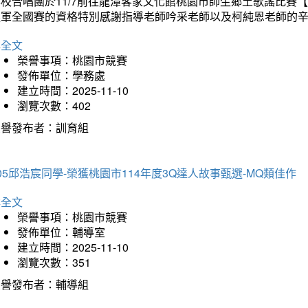
本校合唱團於11/7前往龍潭客家文化館桃園市師生鄉土歌謠比
進軍全國賽的資格特別感謝指導老師吟采老師以及柯純恩老師的
詳全文
榮譽事項：桃園市競賽
發佈單位：學務處
建立時間：2025-11-10
瀏覽次數：402
榮譽發布者：訓育組
05邱浩宸同學-榮獲桃園市114年度3Q達人故事甄選-MQ類佳作
詳全文
榮譽事項：桃園市競賽
發佈單位：輔導室
建立時間：2025-11-10
瀏覽次數：351
榮譽發布者：輔導組