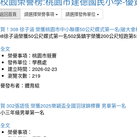
校園榮譽榜:桃園市建德國民小學-優
返回首頁
請選擇榮譽事項
請選擇發佈單位
賀！308 徐子涵 榮獲桃園市中小聯運50公尺蝶式第一名(破大會
08徐子涵榮獲50公尺蝶式第一名502吳鎮宇榮獲200公尺短跑第
詳全文
榮譽事項：桃園市競賽
發佈單位：學務處
建立時間：2026-02-23
瀏覽次數：219
榮譽發布者：體育組
賀 302張語恆 榮獲2025樂穎盃全國羽球錦標賽 男單第一名
國小三年級男單第一名
詳全文
榮譽事項：