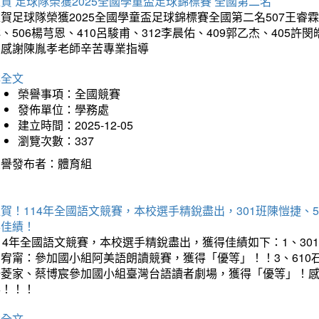
賀 足球隊榮獲2025全國學童盃足球錦標賽 全國第二名
賀足球隊榮獲2025全國學童盃足球錦標賽全國第二名507王睿霖、5
、506楊芎恩、410呂駿甫、312李晨佑、409郭乙杰、405許閔
羽感謝陳胤孝老師辛苦專業指導
詳全文
榮譽事項：全國競賽
發佈單位：學務處
建立時間：2025-12-05
瀏覽次數：337
榮譽發布者：體育組
賀！114年全國語文競賽，本校選手精銳盡出，301班陳愷捷、
得佳績！
14年全國語文競賽，本校選手精銳盡出，獲得佳績如下：1、30
曾宥甯：參加國小組阿美語朗讀競賽，獲得「優等」！！3、610
楊菱家、蔡博宸參加國小組臺灣台語讀者劇場，獲得「優等」！
喜！！！
詳全文