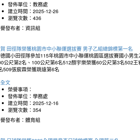
發佈單位：教務處
建立時間：2025-12-26
瀏覽次數：436
榮譽發布者：資訊組
狂賀 田徑隊榮獲桃園市中小聯運選拔賽 男子乙組總錦標第一名
德國小田徑隊參加115年桃園市中小聯運桃園區選拔賽國小男生乙組
00公尺第2名、100公尺第6名512顏宇樂榮獲60公尺第3名50
名509張宸霖榮獲跳遠第6名
詳全文
榮譽事項：
發佈單位：學務處
建立時間：2025-12-16
瀏覽次數：354
榮譽發布者：體育組