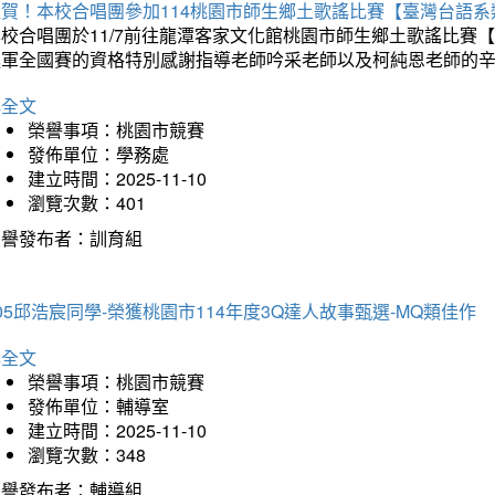
狂賀！本校合唱團參加114桃園市師生鄉土歌謠比賽【臺灣台語
本校合唱團於11/7前往龍潭客家文化館桃園市師生鄉土歌謠比
進軍全國賽的資格特別感謝指導老師吟采老師以及柯純恩老師的
詳全文
榮譽事項：桃園市競賽
發佈單位：學務處
建立時間：2025-11-10
瀏覽次數：401
榮譽發布者：訓育組
05邱浩宸同學-榮獲桃園市114年度3Q達人故事甄選-MQ類佳作
詳全文
榮譽事項：桃園市競賽
發佈單位：輔導室
建立時間：2025-11-10
瀏覽次數：348
榮譽發布者：輔導組