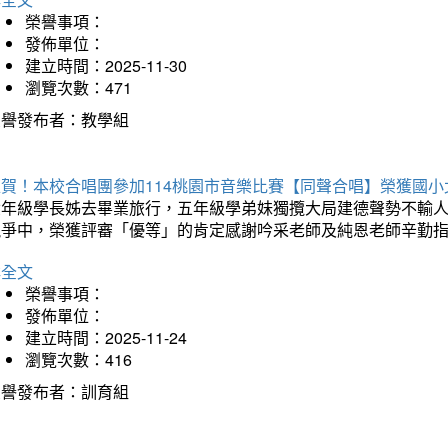
榮譽事項：
發佈單位：
建立時間：2025-11-30
瀏覽次數：471
榮譽發布者：教學組
狂賀！本校合唱團參加114桃園市音樂比賽【同聲合唱】榮獲國小
六年級學長姊去畢業旅行，五年級學弟妹獨攬大局建德聲勢不輸
競爭中，榮獲評審「優等」的肯定感謝吟采老師及純恩老師辛勤
詳全文
榮譽事項：
發佈單位：
建立時間：2025-11-24
瀏覽次數：416
榮譽發布者：訓育組