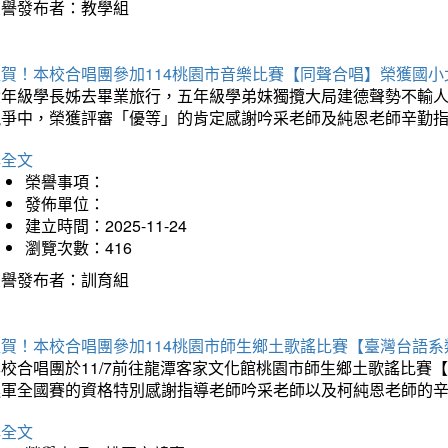
榮譽發布者：教學組
狂賀！本校合唱團參加114桃園市音樂比賽【同聲合唱】榮獲國小
六年級學長姊去畢業旅行，五年級學弟妹獨攬大局建德聲勢不輸
競爭中，榮獲評審「優等」的肯定感謝吟采老師及純恩老師辛勤
詳全文
榮譽事項：
發佈單位：
建立時間：2025-11-24
瀏覽次數：416
榮譽發布者：訓育組
狂賀！本校合唱團參加114桃園市師生鄉土歌謠比賽【臺灣台語
本校合唱團於11/7前往龍潭客家文化館桃園市師生鄉土歌謠比
進軍全國賽的資格特別感謝指導老師吟采老師以及柯純恩老師的
詳全文