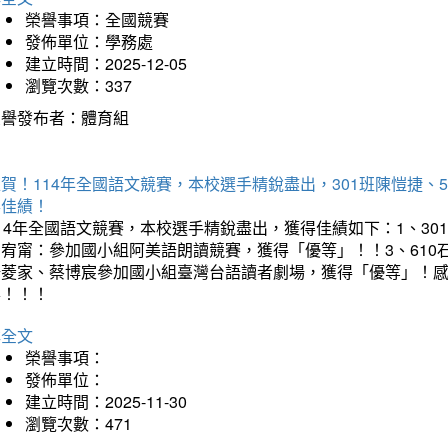
榮譽事項：全國競賽
發佈單位：學務處
建立時間：2025-12-05
瀏覽次數：337
榮譽發布者：體育組
賀！114年全國語文競賽，本校選手精銳盡出，301班陳愷捷、
得佳績！
14年全國語文競賽，本校選手精銳盡出，獲得佳績如下：1、30
曾宥甯：參加國小組阿美語朗讀競賽，獲得「優等」！！3、610
楊菱家、蔡博宸參加國小組臺灣台語讀者劇場，獲得「優等」！
喜！！！
詳全文
榮譽事項：
發佈單位：
建立時間：2025-11-30
瀏覽次數：471