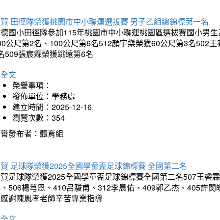
狂賀 田徑隊榮獲桃園市中小聯運選拔賽 男子乙組總錦標第一名
德國小田徑隊參加115年桃園市中小聯運桃園區選拔賽國小男生乙組
00公尺第2名、100公尺第6名512顏宇樂榮獲60公尺第3名50
名509張宸霖榮獲跳遠第6名
詳全文
榮譽事項：
發佈單位：學務處
建立時間：2025-12-16
瀏覽次數：354
榮譽發布者：體育組
賀 足球隊榮獲2025全國學童盃足球錦標賽 全國第二名
賀足球隊榮獲2025全國學童盃足球錦標賽全國第二名507王睿霖、5
、506楊芎恩、410呂駿甫、312李晨佑、409郭乙杰、405許閔
羽感謝陳胤孝老師辛苦專業指導
詳全文