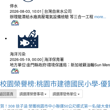
停水
2026-08-03, 10:01│台灣自來水公司
辦理龍潭給水廠高壓電氣設備檢驗 等三合一工程
more...
海洋污染
2026-05-19, 00:00│海洋保育署
地方單位\金門縣政府\環境保護局：新加坡籍油輪Sun Mer
校園榮譽榜:桃園市建德國民小學-優
返回首頁
請選擇榮譽事項
請選擇發佈單位
賀！308 徐子涵 榮獲桃園市中小聯運50公尺蝶式第一名(破大會