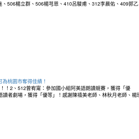
、506楊立群、506楊芎恩、410呂駿甫、312李晨佑、409郭乙
承可為桃園市奪得佳績！
！！2、512曾宥甯：參加國小組阿美語朗讀競賽，獲得「優
台語讀者劇場，獲得「優等」！感謝陳禧美老師、林秋月老師、楊