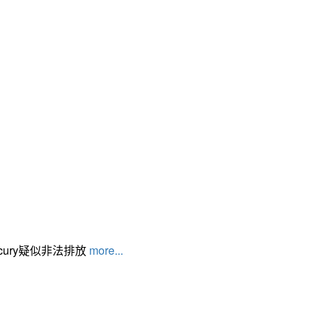
cury疑似非法排放
more...