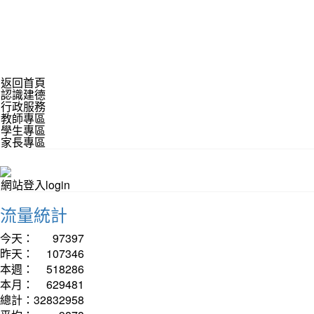
返回首頁
認識建德
行政服務
教師專區
學生專區
家長專區
網站登入login
流量統計
今天：
97397
昨天：
107346
本週：
518286
本月：
629481
總計：
32832958