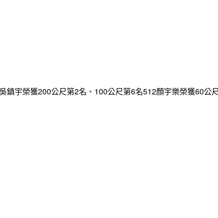
鎮宇榮獲200公尺第2名、100公尺第6名512顏宇樂榮獲60公