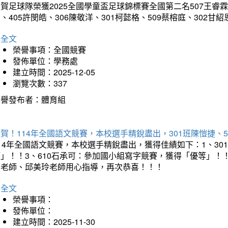
賀足球隊榮獲2025全國學童盃足球錦標賽全國第二名507王睿霖、5
、405許閔皓、306陳敬洋、301柯懿格、509蔡榕庭、302
詳全文
榮譽事項：全國競賽
發佈單位：學務處
建立時間：2025-12-05
瀏覽次數：337
榮譽發布者：體育組
賀！114年全國語文競賽，本校選手精銳盡出，301班陳愷捷、
114年全國語文競賽，本校選手精銳盡出，獲得佳績如下：1、3
等」！！3、610石承可：參加國小組寫字競賽，獲得「優等」！
媚老師、邱美玲老師用心指導，再次恭喜！！！
詳全文
榮譽事項：
發佈單位：
建立時間：2025-11-30