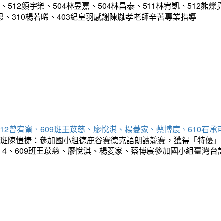
12顏宇樂、504林昱嘉、504林昌泰、511林宥凱、512熊爍堯
甘紹恩、310楊若晞、403紀皇羽感謝陳胤孝老師辛苦專業指導
512曾宥甯、609班王苡慈、廖悅淇、楊菱家、蔡博宸、610石
01班陳愷捷：參加國小組德鹿谷賽德克語朗讀競賽，獲得「特優」
！4、609班王苡慈、廖悅淇、楊菱家、蔡博宸參加國小組臺灣