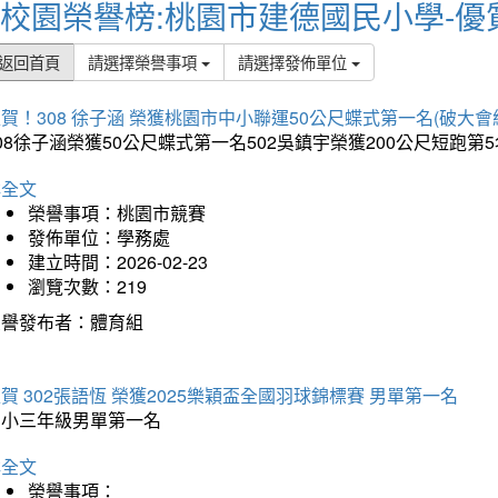
校園榮譽榜:桃園市建德國民小學-優
返回首頁
請選擇榮譽事項
請選擇發佈單位
賀！308 徐子涵 榮獲桃園市中小聯運50公尺蝶式第一名(破大會
08徐子涵榮獲50公尺蝶式第一名502吳鎮宇榮獲200公尺短跑第
詳全文
榮譽事項：桃園市競賽
發佈單位：學務處
建立時間：2026-02-23
瀏覽次數：219
榮譽發布者：體育組
賀 302張語恆 榮獲2025樂穎盃全國羽球錦標賽 男單第一名
國小三年級男單第一名
詳全文
榮譽事項：