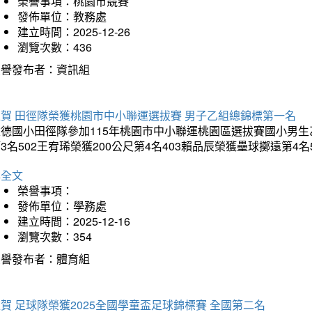
榮譽事項：桃園市競賽
發佈單位：教務處
建立時間：2025-12-26
瀏覽次數：436
榮譽發布者：資訊組
狂賀 田徑隊榮獲桃園市中小聯運選拔賽 男子乙組總錦標第一名
德國小田徑隊參加115年桃園市中小聯運桃園區選拔賽國小男生乙組總
3名502王宥琋榮獲200公尺第4名403賴品辰榮獲壘球擲遠第4名
詳全文
榮譽事項：
發佈單位：學務處
建立時間：2025-12-16
瀏覽次數：354
榮譽發布者：體育組
賀 足球隊榮獲2025全國學童盃足球錦標賽 全國第二名