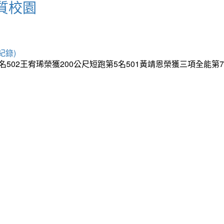
質校園
紀錄)
5名502王宥琋榮獲200公尺短跑第5名501黃靖恩榮獲三項全能第