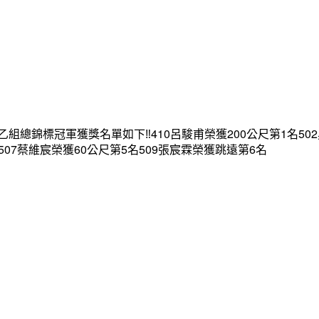
錦標冠軍獲獎名單如下‼️410呂駿甫榮獲200公尺第1名502吳
507蔡維宸榮獲60公尺第5名509張宸霖榮獲跳遠第6名