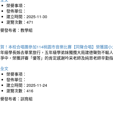
榮譽事項：
發佈單位：
建立時間：2025-11-30
瀏覽次數：471
榮譽發布者：教學組
狂賀！本校合唱團參加114桃園市音樂比賽【同聲合唱】榮獲國小
六年級學長姊去畢業旅行，五年級學弟妹獨攬大局建德聲勢不輸
競爭中，榮獲評審「優等」的肯定感謝吟采老師及純恩老師辛勤
詳全文
榮譽事項：
發佈單位：
建立時間：2025-11-24
瀏覽次數：416
榮譽發布者：訓育組