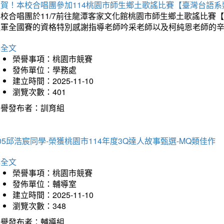
狂賀！本校合唱團參加114桃園市師生鄉土歌謠比賽【臺灣台語
本校合唱團於11/7前往龍潭客家文化館桃園市師生鄉土歌謠比
進軍全國賽的資格特別感謝指導老師吟采老師以及柯純恩老師的
詳全文
榮譽事項：桃園市競賽
發佈單位：學務處
建立時間：2025-11-10
瀏覽次數：401
榮譽發布者：訓育組
05邱浩宸同學-榮獲桃園市114年度3Q達人故事甄選-MQ類佳作
詳全文
榮譽事項：桃園市競賽
發佈單位：輔導室
建立時間：2025-11-10
瀏覽次數：348
榮譽發布者：輔導組