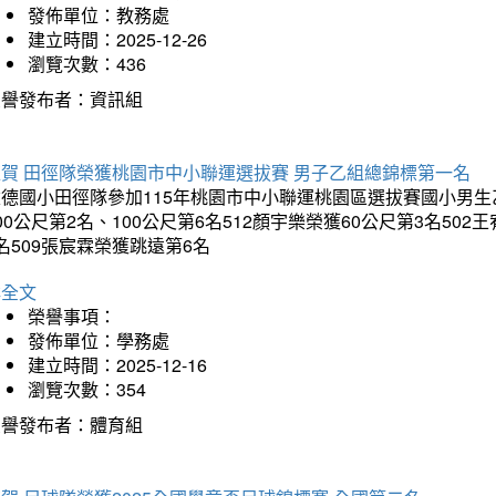
發佈單位：教務處
建立時間：2025-12-26
瀏覽次數：436
榮譽發布者：資訊組
狂賀 田徑隊榮獲桃園市中小聯運選拔賽 男子乙組總錦標第一名
德國小田徑隊參加115年桃園市中小聯運桃園區選拔賽國小男生乙組
00公尺第2名、100公尺第6名512顏宇樂榮獲60公尺第3名50
名509張宸霖榮獲跳遠第6名
詳全文
榮譽事項：
發佈單位：學務處
建立時間：2025-12-16
瀏覽次數：354
榮譽發布者：體育組