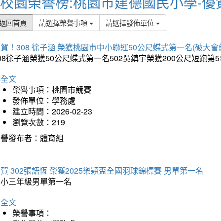
校園榮譽榜:桃園市建德國民小學-優
返回首頁
請選擇榮譽事項
請選擇發佈單位
賀！308 徐子涵 榮獲桃園市中小聯運50公尺蝶式第一名(破大會
08徐子涵榮獲50公尺蝶式第一名502吳鎮宇榮獲200公尺短跑第
詳全文
榮譽事項：桃園市競賽
發佈單位：學務處
建立時間：2026-02-23
瀏覽次數：219
榮譽發布者：體育組
賀 302張語恆 榮獲2025樂穎盃全國羽球錦標賽 男單第一名
國小三年級男單第一名
詳全文
榮譽事項：