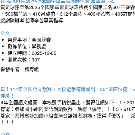
賀 足球隊榮獲2025全國學童盃足球錦標賽 全國第二名
賀足球隊榮獲2025全國學童盃足球錦標賽全國第二名507王睿霖、5
、506楊芎恩、410呂駿甫、312李晨佑、409郭乙杰、405許閔
羽感謝陳胤孝老師辛苦專業指導
詳全文
榮譽事項：全國競賽
發佈單位：學務處
建立時間：2025-12-05
瀏覽次數：337
榮譽發布者：體育組
賀！114年全國語文競賽，本校選手精銳盡出，301班陳愷捷、
得佳績！
14年全國語文競賽，本校選手精銳盡出，獲得佳績如下：1、30
曾宥甯：參加國小組阿美語朗讀競賽，獲得「優等」！！3、610
楊菱家、蔡博宸參加國小組臺灣台語讀者劇場，獲得「優等」！
喜！！！
詳全文