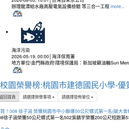
辦理龍潭給水廠高壓電氣設備檢驗 等三合一工程
more...
海洋污染
2026-05-19, 00:00│海洋保育署
地方單位\金門縣政府\環境保護局：新加坡籍油輪Sun Mer
校園榮譽榜:桃園市建德國民小學-優
返回首頁
請選擇榮譽事項
請選擇發佈單位
賀！308 徐子涵 榮獲桃園市中小聯運50公尺蝶式第一名(破大會
08徐子涵榮獲50公尺蝶式第一名502吳鎮宇榮獲200公尺短跑第