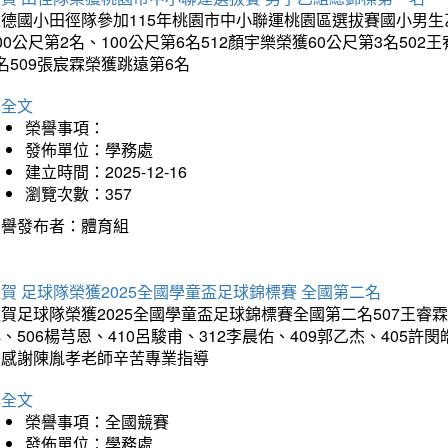
德國小田徑隊參加115年桃園市中小聯運桃園區選拔賽國小男生乙組
00公尺第2名、100公尺第6名512顏宇樂榮獲60公尺第3名50
名509張宸霖榮獲跳遠第6名
詳全文
榮譽事項：
發佈單位：學務處
建立時間：2025-12-16
瀏覽次數：357
榮譽發布者：體育組
賀 足球隊榮獲2025全國學童盃足球錦標賽 全國第二名
賀足球隊榮獲2025全國學童盃足球錦標賽全國第二名507王睿霖、5
、506楊芎恩、410呂駿甫、312李晨佑、409郭乙杰、405許閔
羽感謝陳胤孝老師辛苦專業指導
詳全文
榮譽事項：全國競賽
發佈單位：學務處