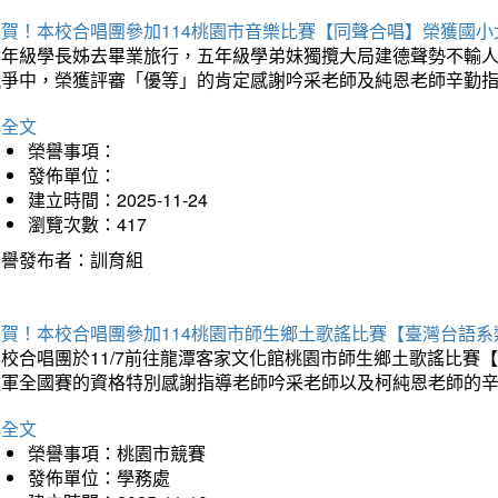
狂賀！本校合唱團參加114桃園市音樂比賽【同聲合唱】榮獲國小
六年級學長姊去畢業旅行，五年級學弟妹獨攬大局建德聲勢不輸
競爭中，榮獲評審「優等」的肯定感謝吟采老師及純恩老師辛勤
詳全文
榮譽事項：
發佈單位：
建立時間：2025-11-24
瀏覽次數：417
榮譽發布者：訓育組
狂賀！本校合唱團參加114桃園市師生鄉土歌謠比賽【臺灣台語
本校合唱團於11/7前往龍潭客家文化館桃園市師生鄉土歌謠比
進軍全國賽的資格特別感謝指導老師吟采老師以及柯純恩老師的
詳全文
榮譽事項：桃園市競賽
發佈單位：學務處