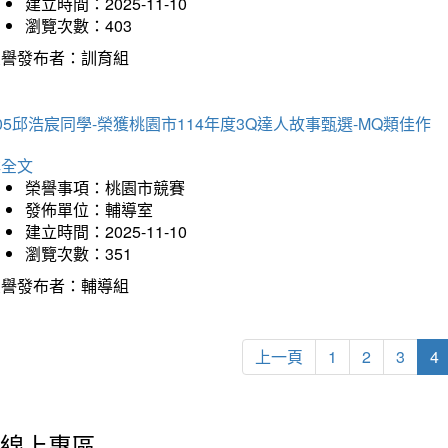
建立時間：2025-11-10
瀏覽次數：403
榮譽發布者：訓育組
05邱浩宸同學-榮獲桃園市114年度3Q達人故事甄選-MQ類佳作
詳全文
榮譽事項：桃園市競賽
發佈單位：輔導室
建立時間：2025-11-10
瀏覽次數：351
榮譽發布者：輔導組
上一頁
1
2
3
4
線上專區