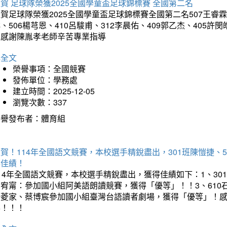
賀 足球隊榮獲2025全國學童盃足球錦標賽 全國第二名
賀足球隊榮獲2025全國學童盃足球錦標賽全國第二名507王睿霖、5
、506楊芎恩、410呂駿甫、312李晨佑、409郭乙杰、405許閔
羽感謝陳胤孝老師辛苦專業指導
詳全文
榮譽事項：全國競賽
發佈單位：學務處
建立時間：2025-12-05
瀏覽次數：337
榮譽發布者：體育組
賀！114年全國語文競賽，本校選手精銳盡出，301班陳愷捷、
得佳績！
14年全國語文競賽，本校選手精銳盡出，獲得佳績如下：1、30
曾宥甯：參加國小組阿美語朗讀競賽，獲得「優等」！！3、610
楊菱家、蔡博宸參加國小組臺灣台語讀者劇場，獲得「優等」！
喜！！！