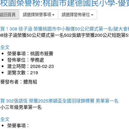
校園榮譽榜:桃園市建德國民小學-優
返回首頁
請選擇榮譽事項
請選擇發佈單位
賀！308 徐子涵 榮獲桃園市中小聯運50公尺蝶式第一名(破大會
08徐子涵榮獲50公尺蝶式第一名502吳鎮宇榮獲200公尺短跑第
詳全文
榮譽事項：桃園市競賽
發佈單位：學務處
建立時間：2026-02-23
瀏覽次數：219
榮譽發布者：體育組
賀 302張語恆 榮獲2025樂穎盃全國羽球錦標賽 男單第一名
國小三年級男單第一名
詳全文
榮譽事項：