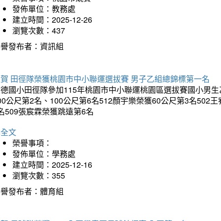
發佈單位：教務處
建立時間：2025-12-26
瀏覽次數：437
榮譽發布者：資訊組
狂賀 田徑隊榮獲桃園市中小聯運選拔賽 男子乙組總錦標第一名
德國小田徑隊參加115年桃園市中小聯運桃園區選拔賽國小男生乙組
00公尺第2名、100公尺第6名512顏宇樂榮獲60公尺第3名50
名509張宸霖榮獲跳遠第6名
詳全文
榮譽事項：
發佈單位：學務處
建立時間：2025-12-16
瀏覽次數：355
榮譽發布者：體育組