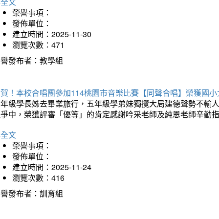
詳全文
榮譽事項：
發佈單位：
建立時間：2025-11-30
瀏覽次數：471
榮譽發布者：教學組
狂賀！本校合唱團參加114桃園市音樂比賽【同聲合唱】榮獲國小
六年級學長姊去畢業旅行，五年級學弟妹獨攬大局建德聲勢不輸
競爭中，榮獲評審「優等」的肯定感謝吟采老師及純恩老師辛勤
詳全文
榮譽事項：
發佈單位：
建立時間：2025-11-24
瀏覽次數：416
榮譽發布者：訓育組